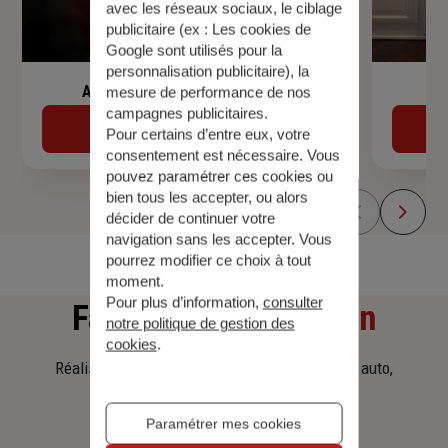
avec les réseaux sociaux, le ciblage
publicitaire (ex :
Les cookies de
Google sont utilisés pour la
personnalisation publicitaire
), la
Assurance de prêt immobilier
mesure de performance de nos
campagnes publicitaires.
Découvrir
Pour certains d’entre eux, votre
consentement est nécessaire. Vous
pouvez paramétrer ces cookies ou
bien tous les accepter, ou alors
décider de continuer votre
navigation sans les accepter. Vous
pourrez modifier ce choix à tout
moment.
Pour plus d’information,
consulter
Faites
une simulation
notre politique de gestion des
cookies
.
Réalisez une simulation tarifaire d'assurance, auto,
habitation, prêt immobilier.
Paramétrer mes cookies