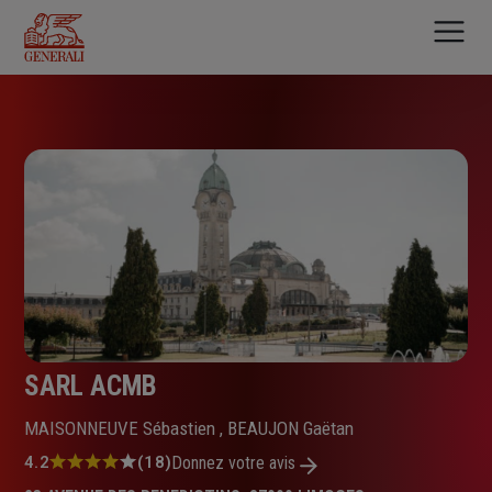
Aller
au
contenu
principal
SARL ACMB
MAISONNEUVE Sébastien , BEAUJON Gaëtan
Note
4.2
(18)
Donnez votre avis
: