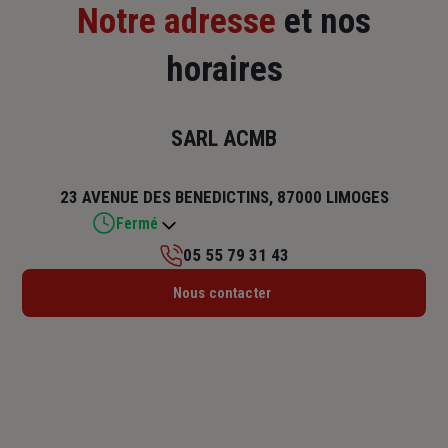
Notre adresse
et nos
horaires
SARL ACMB
23 AVENUE DES BENEDICTINS, 87000 LIMOGES
Fermé
05 55 79 31 43
Lundi : 08h30 – 12h30 / 13h30 – 18h
Nous contacter
Mardi : 08h30 – 12h30 / 13h30 – 18h
Mercredi : 08h30 – 12h30 / 13h30 – 18h
Jeudi : 08h30 – 12h30 / 13h30 – 18h
Vendredi : 08h30 – 12h30 / 13h30 – 17h
Samedi : Fermé
Dimanche : Fermé