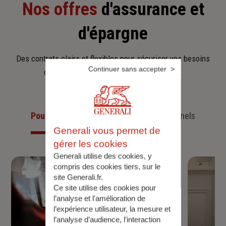
Nos offres
d'assurance et
d'épargne
Des contrats clairs et flexibles pour sécuriser vos besoins
Continuer sans accepter
d’aujourd’hui et anticiper ceux de demain.
Pour les particuliers
Pour les professionnels
Generali vous permet de
gérer les cookies
Generali utilise des cookies, y
compris des cookies tiers, sur le
site Generali.fr.
Ce site utilise des cookies pour
l’analyse et l'amélioration de
l’expérience utilisateur, la mesure et
l’analyse d’audience, l’interaction