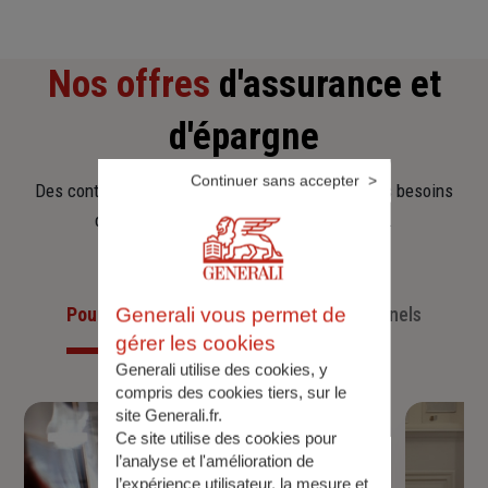
Nos offres
d'assurance et
d'épargne
Continuer sans accepter
Des contrats clairs et flexibles pour sécuriser vos besoins
d’aujourd’hui et anticiper ceux de demain.
Pour les particuliers
Pour les professionnels
Generali vous permet de
gérer les cookies
Generali utilise des cookies, y
compris des cookies tiers, sur le
site Generali.fr.
Ce site utilise des cookies pour
l’analyse et l'amélioration de
l’expérience utilisateur, la mesure et