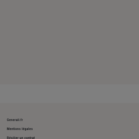
Samedi : Fermé
Dimanche : Fermé
Generali.fr
Mentions légales
Résilier un contrat