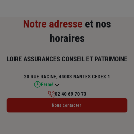
Notre adresse
et nos
horaires
LOIRE ASSURANCES CONSEIL ET PATRIMOINE
20 RUE RACINE, 44003 NANTES CEDEX 1
Fermé
02 40 69 70 73
Lundi : 09h – 12h / 14h – 18h
Nous contacter
Mardi : 09h – 12h / 14h – 18h
Mercredi : 09h – 12h / 14h – 18h
Jeudi : 09h – 12h / 14h – 18h
Vendredi : 09h – 12h / 14h – 18h