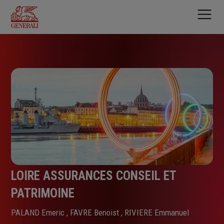
Aller
au
contenu
principal
LOIRE ASSURANCES CONSEIL ET
PATRIMOINE
PALAND Emeric , FAVRE Benoist , RIVIERE Emmanuel