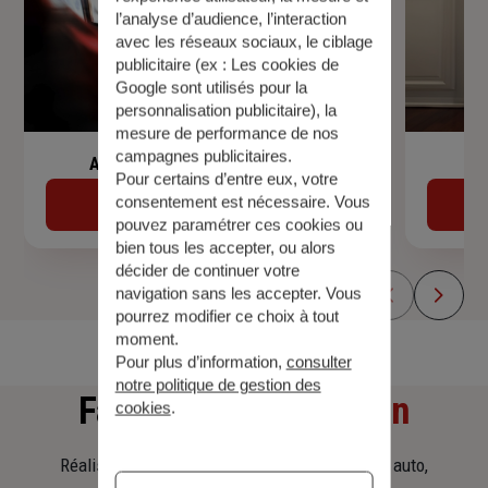
l’analyse d’audience, l’interaction
avec les réseaux sociaux, le ciblage
publicitaire (ex :
Les cookies de
Google sont utilisés pour la
personnalisation publicitaire
), la
mesure de performance de nos
campagnes publicitaires.
Assurance de prêt immobilier
Pour certains d’entre eux, votre
consentement est nécessaire. Vous
Découvrir
pouvez paramétrer ces cookies ou
bien tous les accepter, ou alors
décider de continuer votre
navigation sans les accepter. Vous
pourrez modifier ce choix à tout
moment.
Pour plus d’information,
consulter
notre politique de gestion des
Faites
une simulation
cookies
.
Réalisez une simulation tarifaire d'assurance, auto,