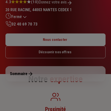
Note
4.3
(10)
Donnez votre avis
:
20 RUE RACINE, 44003 NANTES CEDEX 1
4.3
sur
Fermé
5
02 40 69 70 73
étoiles
Lundi : 09h – 12h / 14h – 18h
Mardi : 09h – 12h / 14h – 18h
Nous contacter
Mercredi : 09h – 12h / 14h – 18h
Jeudi : 09h – 12h / 14h – 18h
Découvrir nos offres
Vendredi : 09h – 12h / 14h – 18h
Samedi : Fermé
Dimanche : Fermé
Sommaire
Notre
expertise
Proximité