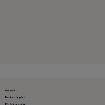
Samedi : Fermé
Dimanche : Fermé
Generali.fr
Mentions légales
Résilier un contrat