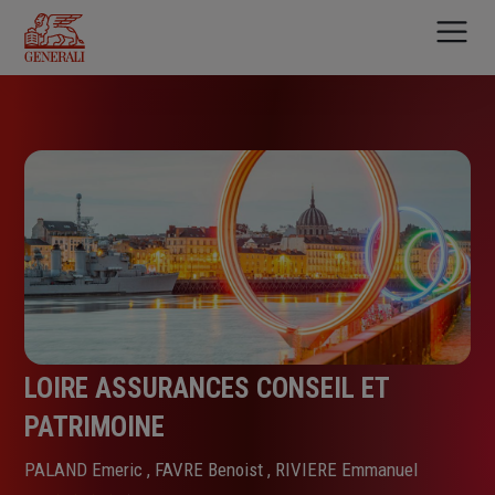
Aller
au
contenu
principal
LOIRE ASSURANCES CONSEIL ET
PATRIMOINE
PALAND Emeric , FAVRE Benoist , RIVIERE Emmanuel