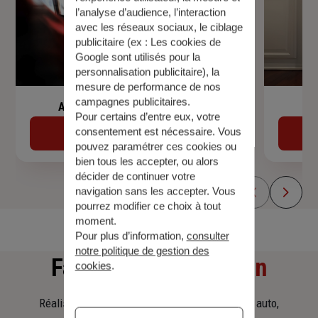
l’analyse d’audience, l’interaction
avec les réseaux sociaux, le ciblage
publicitaire (ex :
Les cookies de
Google sont utilisés pour la
personnalisation publicitaire
), la
mesure de performance de nos
campagnes publicitaires.
Assurance de prêt immobilier
Pour certains d’entre eux, votre
consentement est nécessaire. Vous
Découvrir
pouvez paramétrer ces cookies ou
bien tous les accepter, ou alors
décider de continuer votre
navigation sans les accepter. Vous
pourrez modifier ce choix à tout
moment.
Pour plus d’information,
consulter
notre politique de gestion des
Faites
une simulation
cookies
.
Réalisez une simulation tarifaire d'assurance, auto,