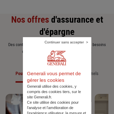
Nos offres
d'assurance et
d'épargne
Continuer sans accepter
Des contrats clairs et flexibles pour sécuriser vos besoins
d’aujourd’hui et anticiper ceux de demain.
Pour les particuliers
Pour les professionnels
Generali vous permet de
gérer les cookies
Generali utilise des cookies, y
compris des cookies tiers, sur le
site Generali.fr.
Ce site utilise des cookies pour
l’analyse et l'amélioration de
l’expérience utilisateur, la mesure et