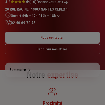
Note
4.3
(10)
Donnez votre avis
:
20 RUE RACINE, 44003 NANTES CEDEX 1
4.3
sur
Ouvert 09h – 12h / 14h – 18h
5
02 40 69 70 73
étoiles
Lundi : 09h – 12h / 14h – 18h
Mardi : 09h – 12h / 14h – 18h
Nous contacter
Mercredi : 09h – 12h / 14h – 18h
Jeudi : 09h – 12h / 14h – 18h
Découvrir nos offres
Vendredi : 09h – 12h / 14h – 18h
Samedi : Fermé
Dimanche : Fermé
Sommaire
Notre
expertise
Proximité