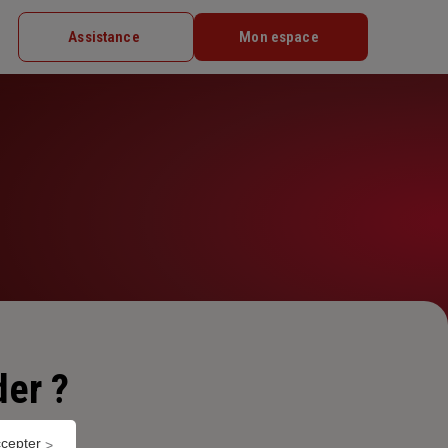
Assistance
Mon espace
er ?
ccepter