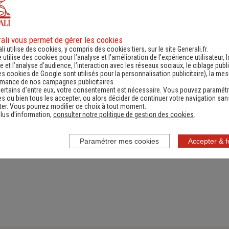
ali vous permet de gérer les cookies
ande d'information
Contacter un ag
li utilise des cookies, y compris des cookies tiers, sur le site Generali.fr.
e utilise des cookies pour l’analyse et l'amélioration de l’expérience utilisateur, l
ernant une actualité,
(Obtenir un devis,
 et l’analyse d’audience, l’interaction avec les réseaux sociaux, le ciblage publi
es cookies de Google sont utilisés pour la personnalisation publicitaire
), la me
e réglementation...)
information, faire un bi
rmance de nos campagnes publicitaires.
ertains d’entre eux, votre consentement est nécessaire. Vous pouvez paramétr
s ou bien tous les accepter, ou alors décider de continuer votre navigation san
er. Vous pourrez modifier ce choix à tout moment.
lus d’information,
consulter notre politique de gestion des cookies
.
Paramétrer mes cookies
Accepter & 