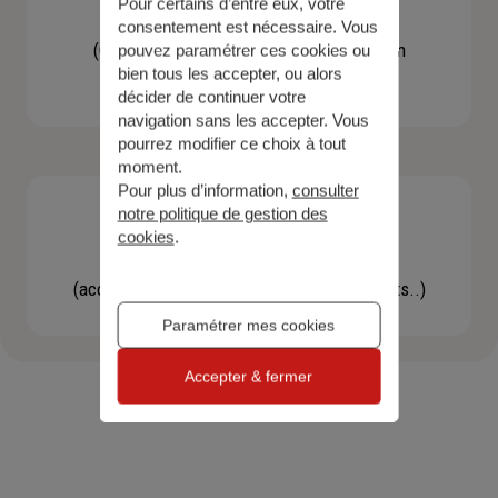
Pour certains d’entre eux, votre
Contacter un agent
consentement est nécessaire. Vous
(Obtenir un devis, une information, faire un
pouvez paramétrer ces cookies ou
bien tous les accepter, ou alors
bilan...)
décider de continuer votre
navigation sans les accepter. Vous
pourrez modifier ce choix à tout
moment.
Pour plus d’information,
consulter
notre politique de gestion des
cookies
.
Effectuer une démarche
(accéder à l'espace client, gérer mes contrats..)
Paramétrer mes cookies
Accepter & fermer