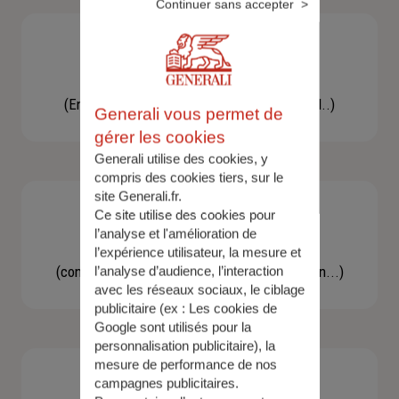
Continuer sans accepter
Besoin d'une assistance
(En cas d'accident, bris de glace, un conseil..)
Generali vous permet de
gérer les cookies
Generali utilise des cookies, y
compris des cookies tiers, sur le
site Generali.fr.
Ce site utilise des cookies pour
l’analyse et l'amélioration de
Demande d'information
l’expérience utilisateur, la mesure et
(concernant une actualité, une réglementation...)
l’analyse d’audience, l’interaction
avec les réseaux sociaux, le ciblage
publicitaire (ex :
Les cookies de
Google sont utilisés pour la
personnalisation publicitaire
), la
mesure de performance de nos
campagnes publicitaires.