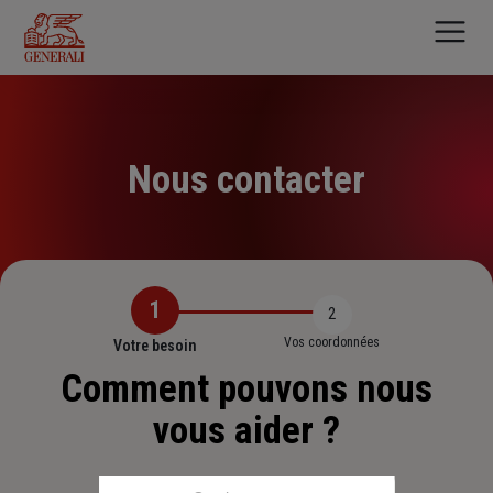
Aller
au
contenu
principal
Nous contacter
1
2
Vos coordonnées
Votre besoin
Comment pouvons nous
vous aider ?