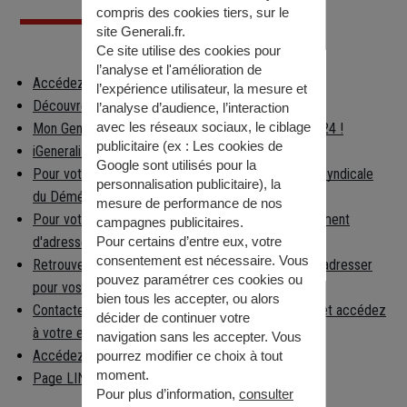
compris des cookies tiers, sur le
site Generali.fr.
Ce site utilise des cookies pour
l’analyse et l'amélioration de
Accédez à votre espace client
l’expérience utilisateur, la mesure et
Découvrez les applications Generali
l’analyse d’audience, l’interaction
avec les réseaux sociaux, le ciblage
Mon Generali : en relation avec votre assureur 24h/24 !
publicitaire (ex :
Les cookies de
iGenerali : votre épargne dans votre poche !
Google sont utilisés pour la
Pour votre déménagement, consultez la Chambre Syndicale
personnalisation publicitaire
), la
du Déménagement
mesure de performance de nos
Pour votre déménagement, déclarez votre changement
campagnes publicitaires.
d'adresse
Pour certains d’entre eux, votre
consentement est nécessaire. Vous
Retrouvez facilement la préfecture à laquelle vous adresser
pouvez paramétrer ces cookies ou
pour vos démarches
bien tous les accepter, ou alors
Contactez la caisse nationale d'Assurance Maladie et accédez
décider de continuer votre
à votre espace per…
navigation sans les accepter. Vous
Accédez aux informations règlementaires
pourrez modifier ce choix à tout
moment.
Page LINKEDIN
Pour plus d’information,
consulter