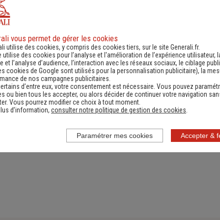
ali vous permet de gérer les cookies
ande d'information
Contacter un ag
li utilise des cookies, y compris des cookies tiers, sur le site Generali.fr.
e utilise des cookies pour l’analyse et l'amélioration de l’expérience utilisateur, l
ernant une actualité,
(Obtenir un devis,
 et l’analyse d’audience, l’interaction avec les réseaux sociaux, le ciblage publi
es cookies de Google sont utilisés pour la personnalisation publicitaire
), la me
e réglementation...)
information, faire un bi
rmance de nos campagnes publicitaires.
ertains d’entre eux, votre consentement est nécessaire. Vous pouvez paramétr
s ou bien tous les accepter, ou alors décider de continuer votre navigation san
er. Vous pourrez modifier ce choix à tout moment.
lus d’information,
consulter notre politique de gestion des cookies
.
Paramétrer mes cookies
Accepter & 