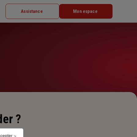
Assistance
Mon espace
er ?
ccepter