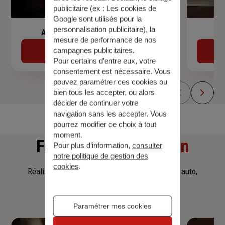
publicitaire (ex :
Les cookies de
Google sont utilisés pour la
personnalisation publicitaire
), la
Assurance de prêt immobilier
mesure de performance de nos
campagnes publicitaires.
Découvrir
Pour certains d’entre eux, votre
consentement est nécessaire. Vous
pouvez paramétrer ces cookies ou
bien tous les accepter, ou alors
décider de continuer votre
navigation sans les accepter. Vous
pourrez modifier ce choix à tout
moment.
Faites
une simulation
Pour plus d’information,
consulter
notre politique de gestion des
cookies
.
Réalisez une simulation tarifaire d'assurance, auto,
habitation, prêt immobilier.
Paramétrer mes cookies