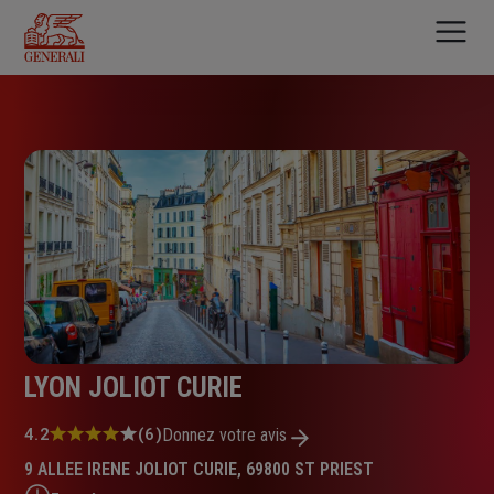
Aller
au
contenu
principal
LYON JOLIOT CURIE
Note
4.2
(6)
Donnez votre avis
:
9 ALLEE IRENE JOLIOT CURIE, 69800 ST PRIEST
4.2