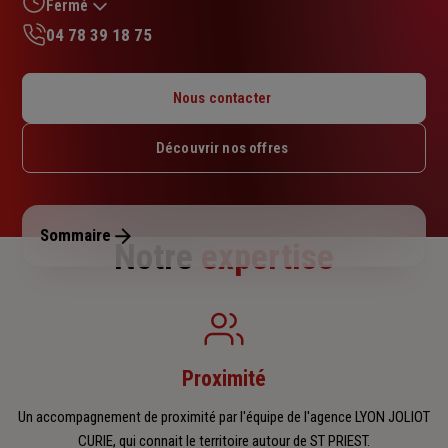
sur
Fermé
5
04 78 39 18 75
étoiles
Lundi : 09h – 12h30 / 14h – 18h
Mardi : 09h – 12h30 / 14h – 18h
Nous contacter
Mercredi : 09h – 12h30 / 14h – 18h
Jeudi : 09h – 12h30 / 14h – 18h
Découvrir nos offres
Vendredi : 09h – 12h30 / 14h – 17h30
Samedi : Fermé
Dimanche : Fermé
Sommaire
Notre
expertise
Proximité
Un accompagnement de proximité par l'équipe de l'agence LYON JOLIOT
CURIE, qui connait le territoire autour de ST PRIEST.