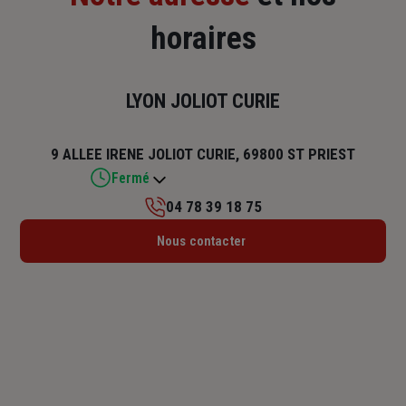
horaires
LYON JOLIOT CURIE
9 ALLEE IRENE JOLIOT CURIE, 69800 ST PRIEST
Fermé
04 78 39 18 75
Lundi : 09h – 12h30 / 14h – 18h
Nous contacter
Mardi : 09h – 12h30 / 14h – 18h
Mercredi : 09h – 12h30 / 14h – 18h
Jeudi : 09h – 12h30 / 14h – 18h
Vendredi : 09h – 12h30 / 14h – 17h30
Samedi : Fermé
Dimanche : Fermé