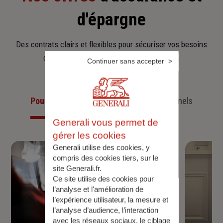
d'épargne
Des contrats clairs et flexibles pour sécuriser vos besoins
d’aujourd’hui et anticiper ceux de demain.
Continuer sans accepter
Pour les particuliers
Pour les professionnels
Generali vous permet de
gérer les cookies
Generali utilise des cookies, y
compris des cookies tiers, sur le
site Generali.fr.
Ce site utilise des cookies pour
l’analyse et l'amélioration de
l’expérience utilisateur, la mesure et
l’analyse d’audience, l’interaction
avec les réseaux sociaux, le ciblage