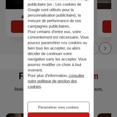
publicitaire (ex :
Les cookies de
Google sont utilisés pour la
personnalisation publicitaire
), la
Assurance de prêt immobilier
mesure de performance de nos
campagnes publicitaires.
Découvrir
Pour certains d’entre eux, votre
consentement est nécessaire. Vous
pouvez paramétrer ces cookies ou
bien tous les accepter, ou alors
décider de continuer votre
navigation sans les accepter. Vous
pourrez modifier ce choix à tout
moment.
Faites
une simulation
Pour plus d’information,
consulter
notre politique de gestion des
cookies
.
Réalisez une simulation tarifaire d'assurance, auto,
habitation, prêt immobilier.
Paramétrer mes cookies