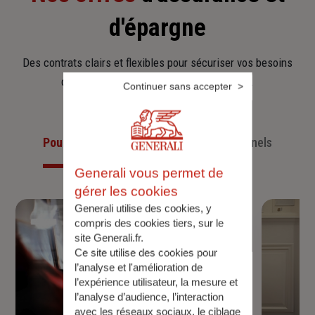
d'épargne
Des contrats clairs et flexibles pour sécuriser vos besoins
d’aujourd’hui et anticiper ceux de demain.
Continuer sans accepter
Pour les particuliers
Pour les professionnels
Generali vous permet de
gérer les cookies
Generali utilise des cookies, y
compris des cookies tiers, sur le
site Generali.fr.
Ce site utilise des cookies pour
l’analyse et l'amélioration de
l’expérience utilisateur, la mesure et
l’analyse d’audience, l’interaction
avec les réseaux sociaux, le ciblage