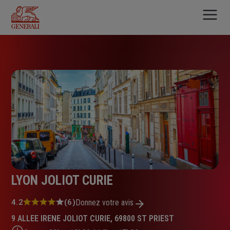
Aller
au
contenu
principal
LYON JOLIOT CURIE
Note
4.2
(6)
Donnez votre avis
:
9 ALLEE IRENE JOLIOT CURIE, 69800 ST PRIEST
4.2