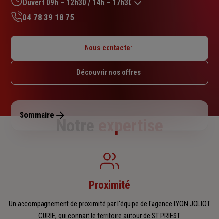
sur
Ouvert 09h – 12h30 / 14h – 17h30
5
04 78 39 18 75
étoiles
Lundi : 09h – 12h30 / 14h – 18h
Mardi : 09h – 12h30 / 14h – 18h
Nous contacter
Mercredi : 09h – 12h30 / 14h – 18h
Jeudi : 09h – 12h30 / 14h – 18h
Découvrir nos offres
Vendredi : 09h – 12h30 / 14h – 17h30
Samedi : Fermé
Dimanche : Fermé
Sommaire
Notre
expertise
Proximité
Un accompagnement de proximité par l'équipe de l'agence LYON JOLIOT
CURIE, qui connait le territoire autour de ST PRIEST.