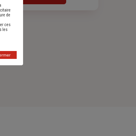
a
citaire
sure de
er ces
s les
fermer