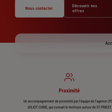
Mardi : 09h – 12h30 / 14h – 18h
Découvrir nos
Mercredi : 09h – 12h30 / 14h – 18h
Nous contacter
offres
Jeudi : 09h – 12h30 / 14h – 18h
Vendredi : 09h – 12h30 / 14h – 17h30
Samedi : Fermé
Dimanche : Fermé
Acc
Proximité
Un accompagnement de proximité par l'équipe de l'agence L
JOLIOT CURIE, qui connait le territoire autour de ST PRIEST.