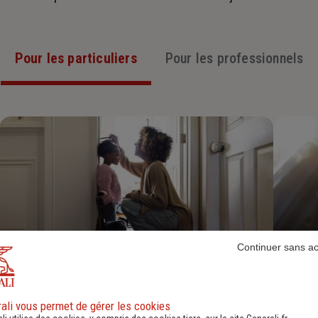
Pour les particuliers
Pour les professionnels
Continuer sans a
Assurance Habitation
ali vous permet de gérer les cookies
Découvrir