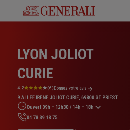
Aller
au
contenu
principal
LYON JOLIOT
CURIE
Note
4.2
(6)
Donnez votre avis
:
9 ALLEE IRENE JOLIOT CURIE, 69800 ST PRIEST
4.2
sur
Ouvert 09h – 12h30 / 14h – 18h
5
étoiles
04 78 39 18 75
Lundi : 09h – 12h30 / 14h – 18h