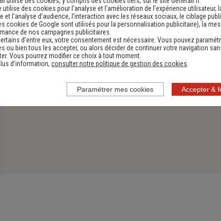
li utilise des cookies, y compris des cookies tiers, sur le site Generali.fr.
e utilise des cookies pour l’analyse et l'amélioration de l’expérience utilisateur, l
 et l’analyse d’audience, l’interaction avec les réseaux sociaux, le ciblage publi
es cookies de Google sont utilisés pour la personnalisation publicitaire
), la me
rmance de nos campagnes publicitaires.
ertains d’entre eux, votre consentement est nécessaire. Vous pouvez paramétr
s ou bien tous les accepter, ou alors décider de continuer votre navigation san
er. Vous pourrez modifier ce choix à tout moment.
lus d’information,
consulter notre politique de gestion des cookies
.
Paramétrer mes cookies
Accepter & 