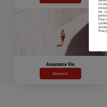
Genera
Ce sit
mesure
(ex :
L
perfo
Pour c
cookie
accept
Pour p
Assurance Vie
Découvrir