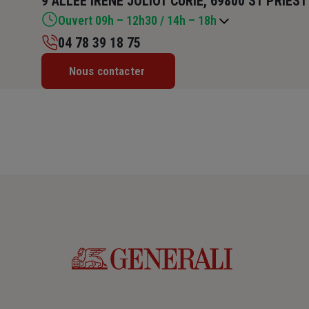
9 ALLEE IRENE JOLIOT CURIE, 69800 ST PRIEST
Ouvert 09h – 12h30 / 14h – 18h
04 78 39 18 75
Lundi : 09h – 12h30 / 14h – 18h
Nous contacter
Mardi : 09h – 12h30 / 14h – 18h
Mercredi : 09h – 12h30 / 14h – 18h
Jeudi : 09h – 12h30 / 14h – 18h
Vendredi : 09h – 12h30 / 14h – 17h30
Samedi : Fermé
Dimanche : Fermé