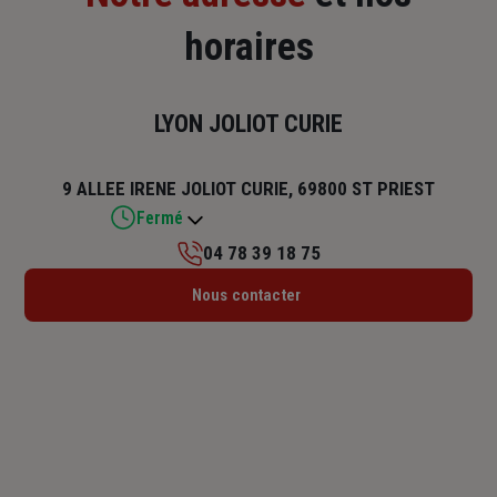
horaires
LYON JOLIOT CURIE
9 ALLEE IRENE JOLIOT CURIE, 69800 ST PRIEST
Fermé
04 78 39 18 75
Lundi : 09h – 12h30 / 14h – 18h
Nous contacter
Mardi : 09h – 12h30 / 14h – 18h
Mercredi : 09h – 12h30 / 14h – 18h
Jeudi : 09h – 12h30 / 14h – 18h
Vendredi : 09h – 12h30 / 14h – 17h30
Samedi : Fermé
Dimanche : Fermé