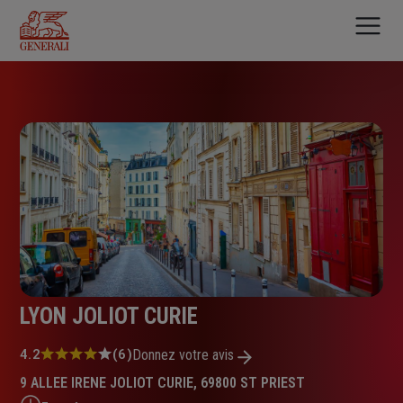
Aller
au
contenu
principal
LYON JOLIOT CURIE
Note
4.2
(6)
Donnez votre avis
:
9 ALLEE IRENE JOLIOT CURIE, 69800 ST PRIEST
4.2