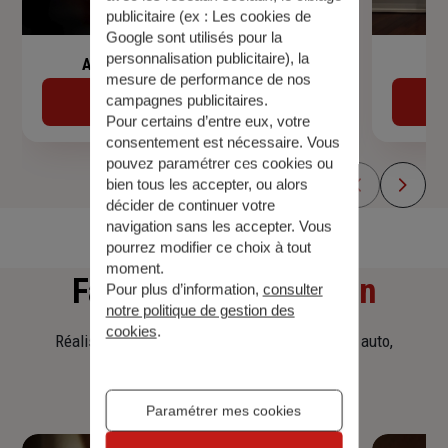
publicitaire (ex :
Les cookies de
Google sont utilisés pour la
personnalisation publicitaire
), la
Assurance de prêt immobilier
mesure de performance de nos
campagnes publicitaires.
Découvrir
Pour certains d’entre eux, votre
consentement est nécessaire. Vous
pouvez paramétrer ces cookies ou
bien tous les accepter, ou alors
décider de continuer votre
navigation sans les accepter. Vous
pourrez modifier ce choix à tout
moment.
Faites
une simulation
Pour plus d’information,
consulter
notre politique de gestion des
cookies
.
Réalisez une simulation tarifaire d'assurance, auto,
habitation, prêt immobilier.
Paramétrer mes cookies