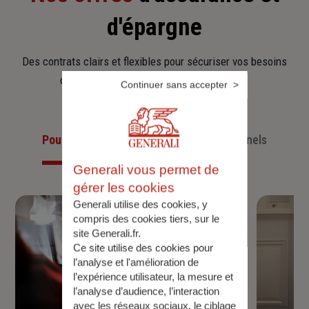
d'épargne
Des contrats clairs et flexibles pour sécuriser vos besoins
d’aujourd’hui et anticiper ceux de demain.
Continuer sans accepter
Pour les particuliers
Pour les professionnels
Generali vous permet de
gérer les cookies
Generali utilise des cookies, y
compris des cookies tiers, sur le
site Generali.fr.
Ce site utilise des cookies pour
l’analyse et l'amélioration de
l’expérience utilisateur, la mesure et
l’analyse d’audience, l’interaction
avec les réseaux sociaux, le ciblage