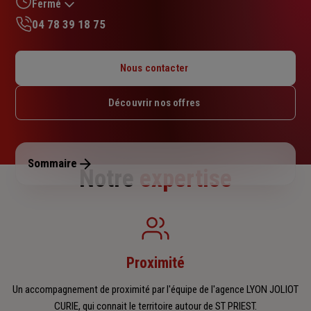
sur
Fermé
5
04 78 39 18 75
étoiles
Lundi : 09h – 12h30 / 14h – 18h
Mardi : 09h – 12h30 / 14h – 18h
Nous contacter
Mercredi : 09h – 12h30 / 14h – 18h
Jeudi : 09h – 12h30 / 14h – 18h
Découvrir nos offres
Vendredi : 09h – 12h30 / 14h – 17h30
Samedi : Fermé
Dimanche : Fermé
Sommaire
Notre
expertise
Proximité
Un accompagnement de proximité par l'équipe de l'agence LYON JOLIOT
CURIE, qui connait le territoire autour de ST PRIEST.