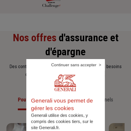
Nos offres
d'assurance et
d'épargne
Continuer sans accepter
Des contrats clairs et flexibles pour sécuriser vos besoins
d’aujourd’hui et anticiper ceux de demain.
Pour les particuliers
Pour les professionnels
Generali vous permet de
gérer les cookies
Generali utilise des cookies, y
compris des cookies tiers, sur le
site Generali.fr.