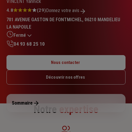
VINCENT Yannick
Note
4.8
(29)
Donnez votre avis
:
701 AVENUE GASTON DE FONTMICHEL, 06210 MANDELIEU
4.8
LA NAPOULE
sur
5
Fermé
étoiles
04 93 68 25 10
Lundi : 09h – 12h30 / 13h30 – 17h
Mardi : 09h – 12h30 / 13h30 – 17h
Nous contacter
Mercredi : Fermé
Jeudi : 09h – 12h30 / 13h30 – 17h
Découvrir nos offres
Vendredi : 09h – 12h30 / 13h30 – 17h
Samedi : Fermé
Dimanche : Fermé
Sommaire
Notre
expertise