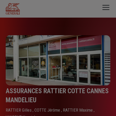
Aller
au
contenu
principal
ASSURANCES RATTIER COTTE CANNES
MANDELIEU
RATTIER Gilles , COTTE Jérôme , RATTIER Maxime ,