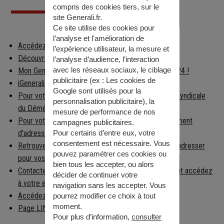
compris des cookies tiers, sur le
site Generali.fr.
Ce site utilise des cookies pour
l’analyse et l'amélioration de
Accédez à votre espace client
l’expérience utilisateur, la mesure et
Découvrez les applications Generali
l’analyse d’audience, l’interaction
avec les réseaux sociaux, le ciblage
Mon Generali : en relation avec votre assureur 24h/24 !
publicitaire (ex :
Les cookies de
iGenerali : votre épargne dans votre poche !
Google sont utilisés pour la
Pour votre déménagement, consultez la Chambre Syndicale
personnalisation publicitaire
), la
du Déménagement
mesure de performance de nos
Pour votre déménagement, déclarez votre changement
campagnes publicitaires.
d'adresse
Pour certains d’entre eux, votre
consentement est nécessaire. Vous
Retrouvez facilement la préfecture à laquelle vous adresser
pouvez paramétrer ces cookies ou
pour vos démarches
bien tous les accepter, ou alors
Contactez la caisse nationale d'Assurance Maladie et accédez
décider de continuer votre
à votre espace per…
navigation sans les accepter. Vous
Accédez aux informations règlementaires
pourrez modifier ce choix à tout
moment.
Page LINKEDIN
Pour plus d’information,
consulter