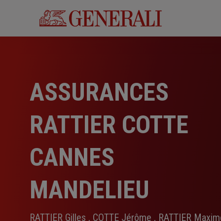
Aller
au
contenu
principal
ASSURANCES
RATTIER COTTE
CANNES
MANDELIEU
RATTIER Gilles , COTTE Jérôme , RATTIER Maxim