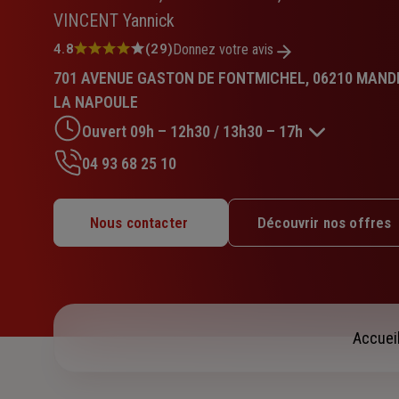
VINCENT Yannick
Note
4.8
(29)
Donnez votre avis
:
701 AVENUE GASTON DE FONTMICHEL, 06210 MAND
4.8
sur
LA NAPOULE
5
Ouvert 09h – 12h30 / 13h30 – 17h
étoiles
04 93 68 25 10
Lundi : 09h – 12h30 / 13h30 – 17h
Mardi : 09h – 12h30 / 13h30 – 17h
Nous contacter
Découvrir nos offres
Mercredi : Fermé
Jeudi : 09h – 12h30 / 13h30 – 17h
Vendredi : 09h – 12h30 / 13h30 – 17h
Samedi : Fermé
Dimanche : Fermé
Accuei