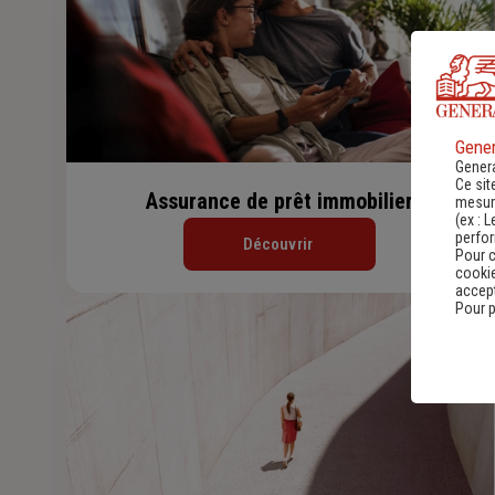
Gener
Genera
Ce sit
Assurance de prêt immobilier
mesure
(ex :
L
perfo
Découvrir
Pour c
cookie
accept
Pour p