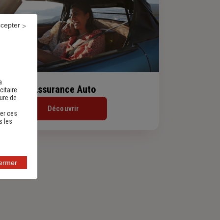
ccepter
a
Assurance Auto
citaire
sure de
Découvrir
er ces
s les
fermer