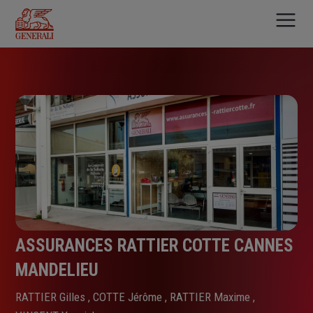
Aller
au
contenu
principal
ASSURANCES RATTIER COTTE CANNES
MANDELIEU
RATTIER Gilles , COTTE Jérôme , RATTIER Maxime ,