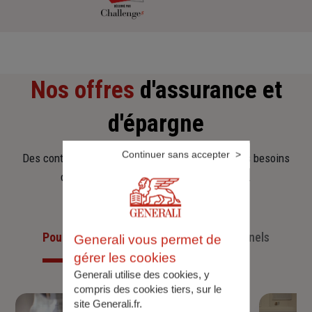
Nos offres
d'assurance et
d'épargne
Continuer sans accepter
Des contrats clairs et flexibles pour sécuriser vos besoins
d’aujourd’hui et anticiper ceux de demain.
Pour les particuliers
Pour les professionnels
Generali vous permet de
gérer les cookies
Generali utilise des cookies, y
compris des cookies tiers, sur le
site Generali.fr.