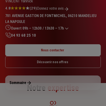
VINCENT Yannick
Note
4.8
(29)
Donnez votre avis
:
701 AVENUE GASTON DE FONTMICHEL, 06210 MANDELIEU
4.8
LA NAPOULE
sur
5
Ouvert 09h – 12h30 / 13h30 – 17h
étoiles
04 93 68 25 10
Lundi : 09h – 12h30 / 13h30 – 17h
Mardi : 09h – 12h30 / 13h30 – 17h
Nous contacter
Mercredi : Fermé
Jeudi : 09h – 12h30 / 13h30 – 17h
Découvrir nos offres
Vendredi : 09h – 12h30 / 13h30 – 17h
Samedi : Fermé
Dimanche : Fermé
Sommaire
Notre
expertise