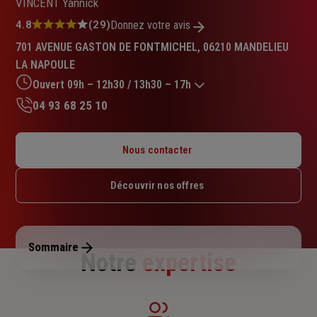
VINCENT Yannick
Note
4.8
(29)
Donnez votre avis
:
701 AVENUE GASTON DE FONTMICHEL, 06210 MANDELIEU
4.8
LA NAPOULE
sur
5
Ouvert 09h – 12h30 / 13h30 – 17h
étoiles
04 93 68 25 10
Lundi : 09h – 12h30 / 13h30 – 17h
Mardi : 09h – 12h30 / 13h30 – 17h
Nous contacter
Mercredi : Fermé
Jeudi : 09h – 12h30 / 13h30 – 17h
Découvrir nos offres
Vendredi : 09h – 12h30 / 13h30 – 17h
Samedi : Fermé
Dimanche : Fermé
Sommaire
Notre
expertise