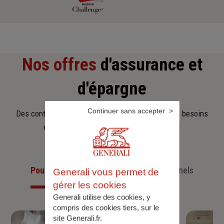
Nos offres
d'assurance et
d'épargne
Continuer sans accepter
Des contrats clairs et flexibles pour sécuriser vos besoins
d’aujourd’hui et anticiper ceux de demain.
Pour les particuliers
Pour les professionnels
Generali vous permet de
gérer les cookies
Generali utilise des cookies, y
compris des cookies tiers, sur le
site Generali.fr.