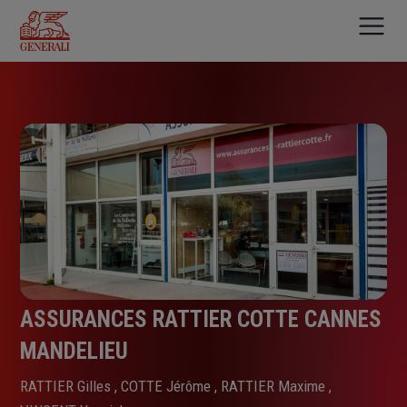
Aller
au
contenu
principal
ASSURANCES RATTIER COTTE CANNES
MANDELIEU
RATTIER Gilles , COTTE Jérôme , RATTIER Maxime ,