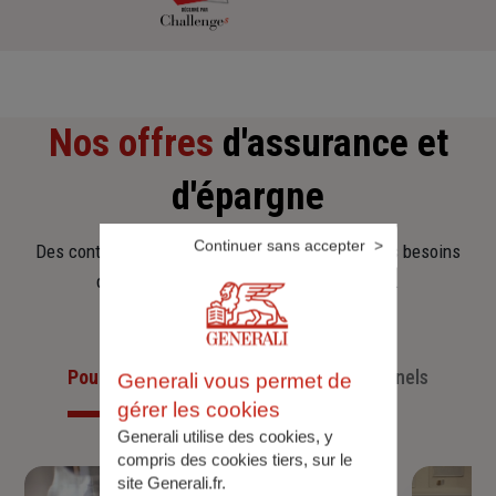
Nos offres
d'assurance et
d'épargne
Continuer sans accepter
Des contrats clairs et flexibles pour sécuriser vos besoins
d’aujourd’hui et anticiper ceux de demain.
Pour les particuliers
Pour les professionnels
Generali vous permet de
gérer les cookies
Generali utilise des cookies, y
compris des cookies tiers, sur le
site Generali.fr.