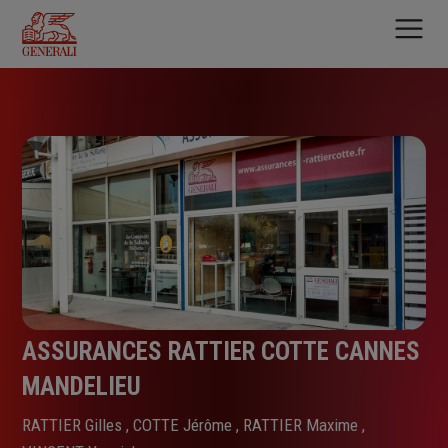
Aller
au
contenu
principal
ASSURANCES RATTIER COTTE CANNES
MANDELIEU
RATTIER Gilles , COTTE Jérôme , RATTIER Maxime ,