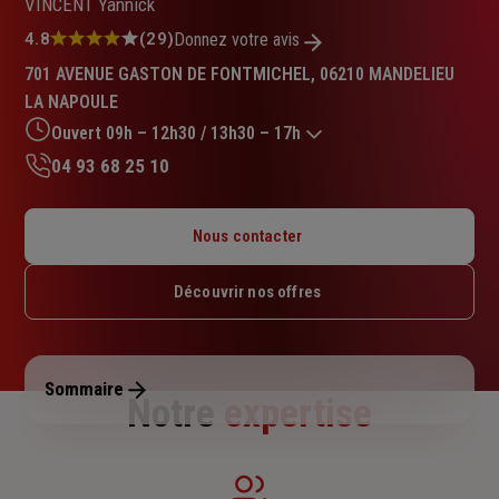
VINCENT Yannick
Note
4.8
(29)
Donnez votre avis
:
701 AVENUE GASTON DE FONTMICHEL, 06210 MANDELIEU
4.8
LA NAPOULE
sur
5
Ouvert 09h – 12h30 / 13h30 – 17h
étoiles
04 93 68 25 10
Lundi : 09h – 12h30 / 13h30 – 17h
Mardi : 09h – 12h30 / 13h30 – 17h
Nous contacter
Mercredi : Fermé
Jeudi : 09h – 12h30 / 13h30 – 17h
Découvrir nos offres
Vendredi : 09h – 12h30 / 13h30 – 17h
Samedi : Fermé
Dimanche : Fermé
Sommaire
Notre
expertise