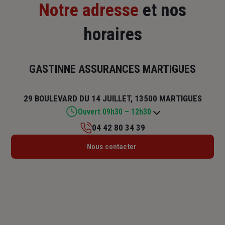
Notre adresse
et nos
horaires
GASTINNE ASSURANCES MARTIGUES
29 BOULEVARD DU 14 JUILLET, 13500 MARTIGUES
Ouvert 09h30 – 12h30
04 42 80 34 39
Lundi : 09h30 – 12h30
Nous contacter
Mardi : 09h30 – 12h30
Mercredi : Fermé
Jeudi : 09h30 – 12h30
Vendredi : 09h30 – 12h30
Samedi : Fermé
Dimanche : Fermé