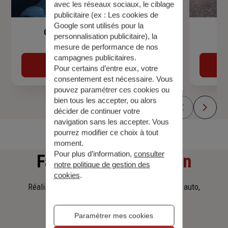
avec les réseaux sociaux, le ciblage
publicitaire (ex :
Les cookies de
Google sont utilisés pour la
Garantie Accidents de la Vie
personnalisation publicitaire
), la
mesure de performance de nos
campagnes publicitaires.
Découvrir
Pour certains d’entre eux, votre
consentement est nécessaire. Vous
pouvez paramétrer ces cookies ou
bien tous les accepter, ou alors
décider de continuer votre
navigation sans les accepter. Vous
pourrez modifier ce choix à tout
moment.
Pour plus d’information,
consulter
Faites
une simulation
notre politique de gestion des
cookies
.
Réalisez une simulation tarifaire d'assurance, auto,
habitation, prêt immobilier.
Paramétrer mes cookies