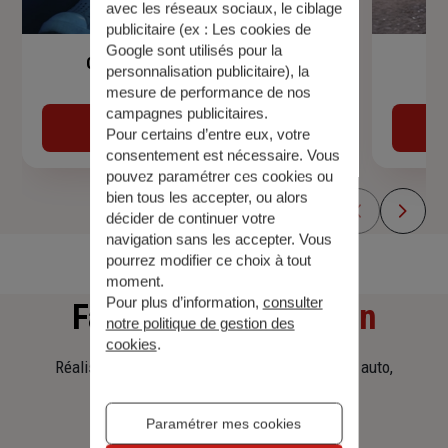
avec les réseaux sociaux, le ciblage
publicitaire (ex :
Les cookies de
Google sont utilisés pour la
Garantie Accidents de la Vie
personnalisation publicitaire
), la
mesure de performance de nos
campagnes publicitaires.
Découvrir
Pour certains d’entre eux, votre
consentement est nécessaire. Vous
pouvez paramétrer ces cookies ou
bien tous les accepter, ou alors
décider de continuer votre
navigation sans les accepter. Vous
pourrez modifier ce choix à tout
moment.
Pour plus d’information,
consulter
Faites
une simulation
notre politique de gestion des
cookies
.
Réalisez une simulation tarifaire d'assurance, auto,
habitation, prêt immobilier.
Paramétrer mes cookies