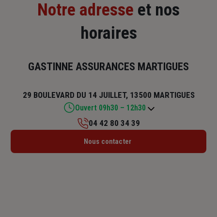
Notre adresse
et nos
horaires
GASTINNE ASSURANCES MARTIGUES
29 BOULEVARD DU 14 JUILLET, 13500 MARTIGUES
Ouvert 09h30 – 12h30
04 42 80 34 39
Lundi : 09h30 – 12h30
Nous contacter
Mardi : 09h30 – 12h30
Mercredi : Fermé
Jeudi : 09h30 – 12h30
Vendredi : 09h30 – 12h30
Samedi : Fermé
Dimanche : Fermé