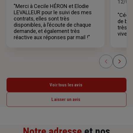
5
12/06
"Merci à Cecile HÉRON et Elodie
étoiles
LEVALLEUR pour le suivi des mes
"Cécil
contrats, elles sont très
de bon
disponibles, à l’écoute de chaque
très g
demande, et également très
viveme
réactive aux réponses par mail !"
Voir tous les avis
Laisser un avis
Notre adresse
et nos