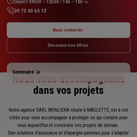
sur
Ouvert 09h30 – 12h30 / 14h – 18h
5
09 72 40 65 13
étoiles
Lundi : 14h – 18h
Mardi : 09h30 – 12h30 / 14h – 18h
Nous contacter
Mercredi : 09h30 – 12h30 / 14h – 18h
Jeudi : 09h30 – 12h30 / 14h – 18h
Découvrir nos offres
Vendredi : 09h30 – 12h30 / 14h – 18h
Samedi : Fermé
Dimanche : Fermé
Sommaire
Nous vous accompagnons
dans vos projets
Notre agence SARL MONLIENA située à MAULETTE, est à vos
côtés pour vous accompagner
à protéger ce qui compte pour
vous aujourd’hui et construire vos projets de demain.
Des solutions d’assurance et d’épargne pensées pour s’adapter