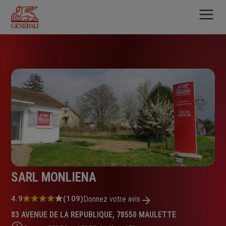
Aller
au
contenu
principal
SARL MONLIENA
Note
4.9
(109)
Donnez votre avis
:
83 AVENUE DE LA REPUBLIQUE, 78550 MAULETTE
4.9