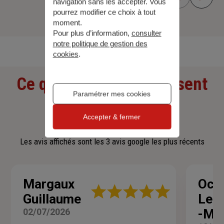
navigation sans les accepter. Vous
pourrez modifier ce choix à tout
moment.
Découvrir toutes nos offres
Pour plus d’information,
consulter
notre politique de gestion des
cookies
.
Ce que nos clients pensent
Paramétrer mes cookies
de nous
Accepter & fermer
Les avis affichés sont les 3 avis google les plus récents
Margaux
Océ
Note
Guillaume
Lefr
:
5
02/07/2026
-Mo
sur