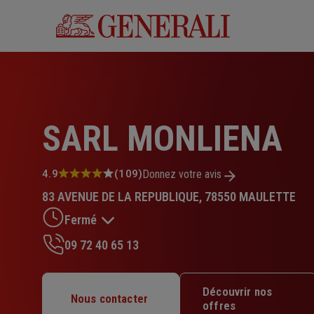
Aller
au
contenu
principal
SARL MONLIENA
Note
4.9
(109)
Donnez votre avis
:
83 AVENUE DE LA REPUBLIQUE, 78550 MAULETTE
4.9
sur
Fermé
5
étoiles
09 72 40 65 13
Lundi : 14h – 18h
Mardi : 09h30 – 12h30 / 14h – 18h
Découvrir nos
Mercredi : 09h30 – 12h30 / 14h – 18h
Nous contacter
offres