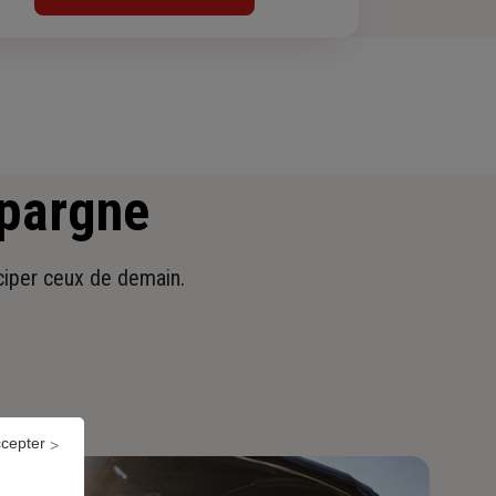
épargne
iciper ceux de demain.
ccepter