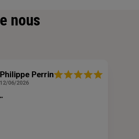
e nous
Note
Philippe Perrin
:
12/06/2026
5
sur
5
""
étoiles