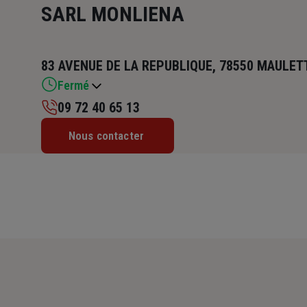
SARL MONLIENA
83 AVENUE DE LA REPUBLIQUE, 78550 MAULET
Fermé
09 72 40 65 13
Lundi : 14h – 18h
Nous contacter
Mardi : 09h30 – 12h30 / 14h – 18h
Mercredi : 09h30 – 12h30 / 14h – 18h
Jeudi : 09h30 – 12h30 / 14h – 18h
Vendredi : 09h30 – 12h30 / 14h – 18h
Samedi : Fermé
Dimanche : Fermé