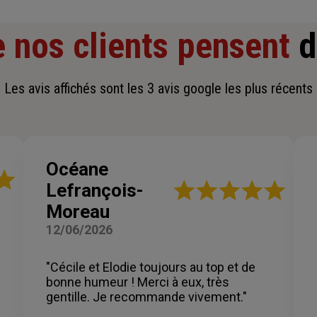
 nos clients pensent
d
Les avis affichés sont les 3 avis google les plus récents
Océane
Note
Lefrançois-
:
Moreau
5
sur
12/06/2026
5
étoiles
"Cécile et Elodie toujours au top et de
bonne humeur ! Merci à eux, très
gentille. Je recommande vivement."