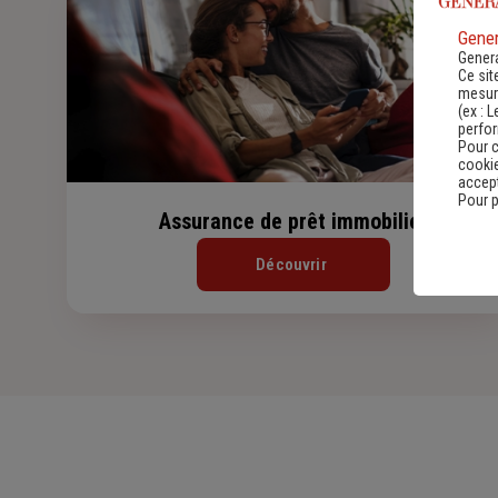
Gener
Genera
Ce sit
mesure
(ex :
L
perfo
Pour c
cookie
accept
Pour p
Assurance de prêt immobilier
Découvrir