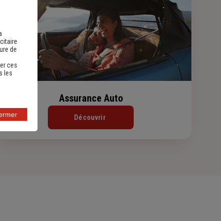
a
citaire
sure de
er ces
s les
Assurance Auto
fermer
Découvrir