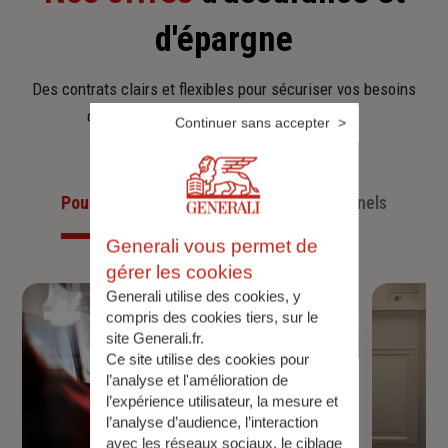
d'épargne
Des contrats clairs et flexibles pour sécuriser vos besoins
d’aujourd’hui et anticiper ceux de demain.
Continuer sans accepter
Pour les particuliers
Pour les professionnels
Generali vous permet de
gérer les cookies
Generali utilise des cookies, y
compris des cookies tiers, sur le
site Generali.fr.
Ce site utilise des cookies pour
l’analyse et l'amélioration de
l’expérience utilisateur, la mesure et
l’analyse d’audience, l’interaction
avec les réseaux sociaux, le ciblage