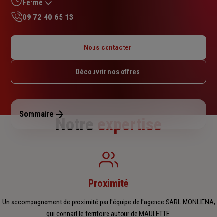
sur
Fermé
5
09 72 40 65 13
étoiles
Lundi : 14h – 18h
Mardi : 09h30 – 12h30 / 14h – 18h
Nous contacter
Mercredi : 09h30 – 12h30 / 14h – 18h
Jeudi : 09h30 – 12h30 / 14h – 18h
Découvrir nos offres
Vendredi : 09h30 – 12h30 / 14h – 18h
Samedi : Fermé
Dimanche : Fermé
Sommaire
Notre
expertise
Proximité
Un accompagnement de proximité par l'équipe de l'agence SARL MONLIENA,
qui connait le territoire autour de MAULETTE.