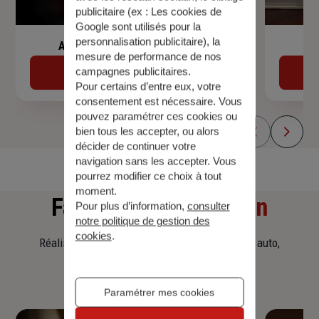
publicitaire (ex :
Les cookies de
Google sont utilisés pour la
personnalisation publicitaire
), la
Assurance de prêt immobilier
mesure de performance de nos
campagnes publicitaires.
Découvrir
Pour certains d’entre eux, votre
consentement est nécessaire. Vous
pouvez paramétrer ces cookies ou
bien tous les accepter, ou alors
décider de continuer votre
navigation sans les accepter. Vous
pourrez modifier ce choix à tout
moment.
Faites
une simulation
Pour plus d’information,
consulter
notre politique de gestion des
cookies
.
Réalisez une simulation tarifaire d'assurance, auto,
habitation, prêt immobilier.
Paramétrer mes cookies