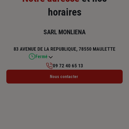
horaires
SARL MONLIENA
83 AVENUE DE LA REPUBLIQUE, 78550 MAULETTE
Fermé
09 72 40 65 13
Lundi : 14h – 18h
Nous contacter
Mardi : 09h30 – 12h30 / 14h – 18h
Mercredi : 09h30 – 12h30 / 14h – 18h
Jeudi : 09h30 – 12h30 / 14h – 18h
Vendredi : 09h30 – 12h30 / 14h – 18h
Samedi : Fermé
Dimanche : Fermé