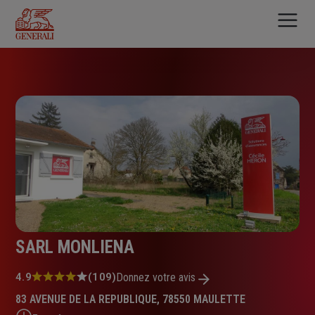
Aller
au
contenu
principal
SARL MONLIENA
Note
4.9
(109)
Donnez votre avis
:
83 AVENUE DE LA REPUBLIQUE, 78550 MAULETTE
4.9