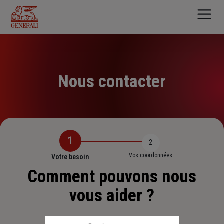
Aller
au
contenu
principal
Nous contacter
1
2
Vos coordonnées
Votre besoin
Comment pouvons nous
vous aider ?