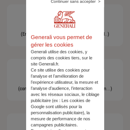
Continuer sans accepter
Besoin d'une assistance
(En cas d'accident, bris de glace, un conseil..)
Generali vous permet de
gérer les cookies
Generali utilise des cookies, y
compris des cookies tiers, sur le
site Generali.fr.
Ce site utilise des cookies pour
l’analyse et l'amélioration de
Demande d'information
l’expérience utilisateur, la mesure et
(concernant une actualité, une réglementation...)
l’analyse d’audience, l’interaction
avec les réseaux sociaux, le ciblage
publicitaire (ex :
Les cookies de
Google sont utilisés pour la
personnalisation publicitaire
), la
mesure de performance de nos
campagnes publicitaires.