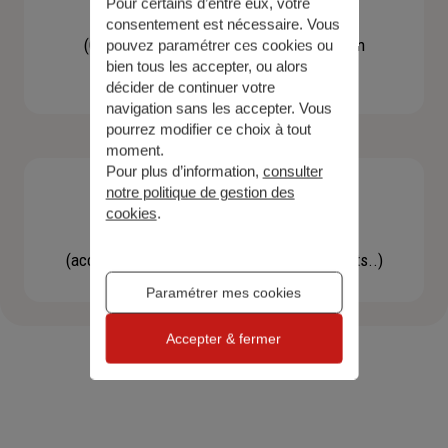
Pour certains d’entre eux, votre
Contacter un agent
consentement est nécessaire. Vous
(Obtenir un devis, une information, faire un
pouvez paramétrer ces cookies ou
bien tous les accepter, ou alors
bilan...)
décider de continuer votre
navigation sans les accepter. Vous
pourrez modifier ce choix à tout
moment.
Pour plus d’information,
consulter
notre politique de gestion des
cookies
.
Effectuer une démarche
(accéder à l'espace client, gérer mes contrats..)
Paramétrer mes cookies
Accepter & fermer