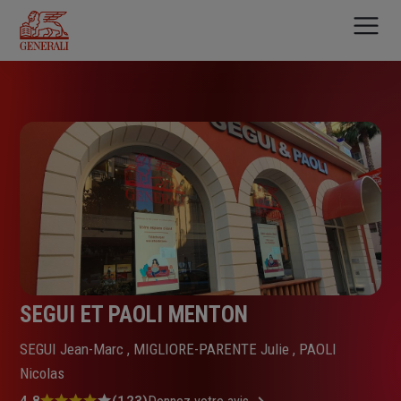
Aller
au
contenu
principal
SEGUI ET PAOLI MENTON
SEGUI Jean-Marc , MIGLIORE-PARENTE Julie , PAOLI
Nicolas
4.8
(123)