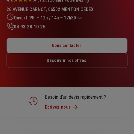
Note
Donnez votre avis
:
26 AVENUE CARNOT, 06502 MENTON CEDEX
4.8
sur
Ouvert 09h – 12h / 14h – 17h30
5
04 93 28 10 25
étoiles
Lundi : 09h – 12h / 14h – 18h
Mardi : 09h – 12h / 14h – 18h
Nous contacter
Mercredi : 09h – 12h / 14h – 18h
Jeudi : 09h – 12h / 14h – 18h
Découvrir nos offres
Vendredi : 09h – 12h / 14h – 17h30
Samedi : Fermé
Dimanche : Fermé
Besoin d'un devis rapidement ?
Écrivez-nous