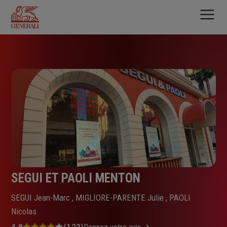
Aller
au
contenu
principal
SEGUI ET PAOLI MENTON
SEGUI Jean-Marc , MIGLIORE-PARENTE Julie , PAOLI
Nicolas
4.8
(123)