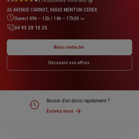
Note
Donnez votre avis
:
26 AVENUE CARNOT, 06502 MENTON CEDEX
4.8
sur
Ouvert 09h – 12h / 14h – 17h30
5
04 93 28 10 25
étoiles
Lundi : 09h – 12h / 14h – 18h
Mardi : 09h – 12h / 14h – 18h
Nous contacter
Mercredi : 09h – 12h / 14h – 18h
Jeudi : 09h – 12h / 14h – 18h
Découvrir nos offres
Vendredi : 09h – 12h / 14h – 17h30
Samedi : Fermé
Dimanche : Fermé
Besoin d'un devis rapidement ?
Écrivez-nous