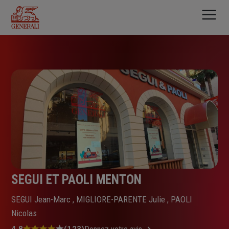
Aller
au
contenu
principal
SEGUI ET PAOLI MENTON
SEGUI Jean-Marc , MIGLIORE-PARENTE Julie , PAOLI
Nicolas
4.8
(123)