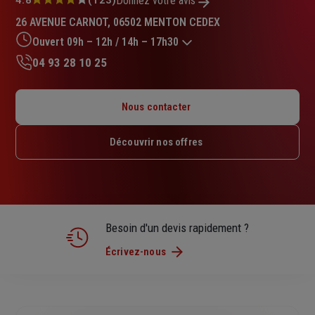
Note
Donnez votre avis
:
26 AVENUE CARNOT, 06502 MENTON CEDEX
4.8
sur
Ouvert 09h – 12h / 14h – 17h30
5
04 93 28 10 25
étoiles
Lundi : 09h – 12h / 14h – 18h
Mardi : 09h – 12h / 14h – 18h
Nous contacter
Mercredi : 09h – 12h / 14h – 18h
Jeudi : 09h – 12h / 14h – 18h
Découvrir nos offres
Vendredi : 09h – 12h / 14h – 17h30
Samedi : Fermé
Dimanche : Fermé
Besoin d'un devis rapidement ?
Écrivez-nous