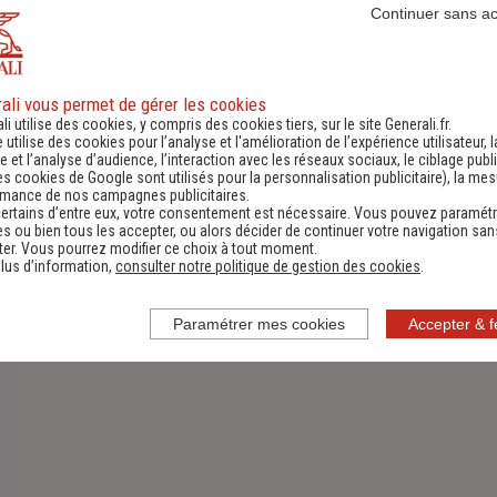
Continuer sans a
ali vous permet de gérer les cookies
li utilise des cookies, y compris des cookies tiers, sur le site Generali.fr.
e utilise des cookies pour l’analyse et l'amélioration de l’expérience utilisateur, l
 et l’analyse d’audience, l’interaction avec les réseaux sociaux, le ciblage publi
es cookies de Google sont utilisés pour la personnalisation publicitaire
), la me
Assurance Habitation
rmance de nos campagnes publicitaires.
ertains d’entre eux, votre consentement est nécessaire. Vous pouvez paramétr
s ou bien tous les accepter, ou alors décider de continuer votre navigation san
Découvrir
er. Vous pourrez modifier ce choix à tout moment.
lus d’information,
consulter notre politique de gestion des cookies
.
Paramétrer mes cookies
Accepter & 