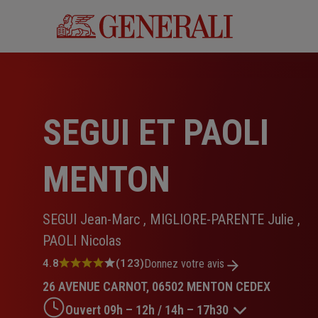
Aller
au
contenu
principal
SEGUI ET PAOLI
MENTON
SEGUI Jean-Marc , MIGLIORE-PARENTE Julie ,
PAOLI Nicolas
Note
4.8
(123)
Donnez votre avis
:
26 AVENUE CARNOT, 06502 MENTON CEDEX
4.8
sur
Ouvert 09h – 12h / 14h – 17h30
5