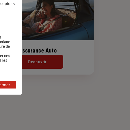
ccepter
a
citaire
sure de
Assurance Auto
er ces
s les
Découvrir
fermer