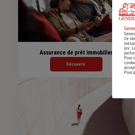
Gener
Genera
Ce sit
mesure
(ex :
L
Assurance de prêt immobilier
perfo
Pour c
cookie
Découvrir
accept
Pour p