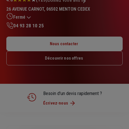
Note
Donnez votre avis
:
26 AVENUE CARNOT, 06502 MENTON CEDEX
4.8
sur
Fermé
5
04 93 28 10 25
étoiles
Lundi : 09h – 12h / 14h – 18h
Mardi : 09h – 12h / 14h – 18h
Nous contacter
Mercredi : 09h – 12h / 14h – 18h
Jeudi : 09h – 12h / 14h – 18h
Découvrir nos offres
Vendredi : 09h – 12h / 14h – 17h30
Samedi : Fermé
Dimanche : Fermé
Besoin d'un devis rapidement ?
Écrivez-nous