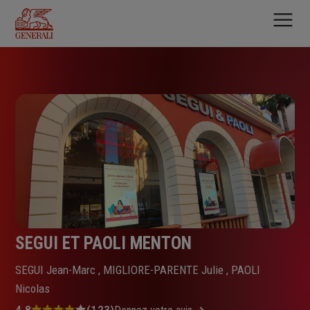
Aller
au
contenu
principal
SEGUI ET PAOLI MENTON
SEGUI Jean-Marc , MIGLIORE-PARENTE Julie , PAOLI
Nicolas
4.8
(123)