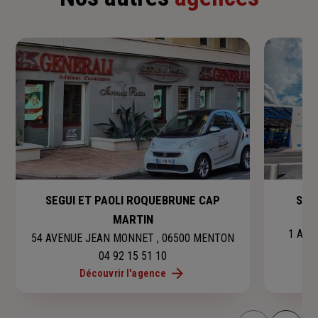
SEGUI ET PAOLI ROQUEBRUNE CAP
SEG
MARTIN
1 ALL
54 AVENUE JEAN MONNET , 06500 MENTON
04 92 15 51 10
Découvrir l'agence