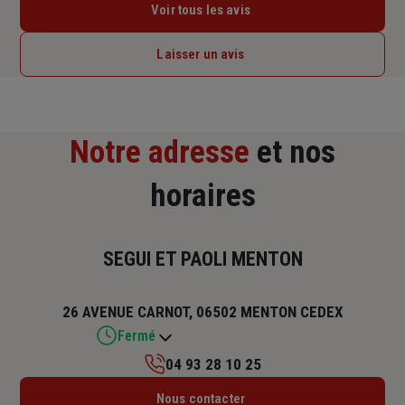
Voir tous les avis
Laisser un avis
Notre adresse
et nos
horaires
SEGUI ET PAOLI MENTON
26 AVENUE CARNOT, 06502 MENTON CEDEX
Fermé
04 93 28 10 25
Lundi : 09h – 12h / 14h – 18h
Nous contacter