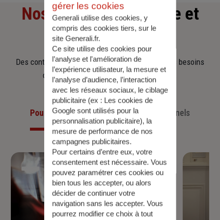
gérer les cookies
Nos offres
d'assurance et
Generali utilise des cookies, y
compris des cookies tiers, sur le
d'épargne
site Generali.fr.
Ce site utilise des cookies pour
l’analyse et l'amélioration de
Des contrats clairs et flexibles pour sécuriser vos besoins
l’expérience utilisateur, la mesure et
d’aujourd’hui et anticiper ceux de demain.
l’analyse d’audience, l’interaction
avec les réseaux sociaux, le ciblage
publicitaire (ex :
Les cookies de
Google sont utilisés pour la
Pour les particuliers
Pour les professionnels
personnalisation publicitaire
), la
mesure de performance de nos
campagnes publicitaires.
Pour certains d’entre eux, votre
consentement est nécessaire. Vous
pouvez paramétrer ces cookies ou
bien tous les accepter, ou alors
décider de continuer votre
navigation sans les accepter. Vous
pourrez modifier ce choix à tout