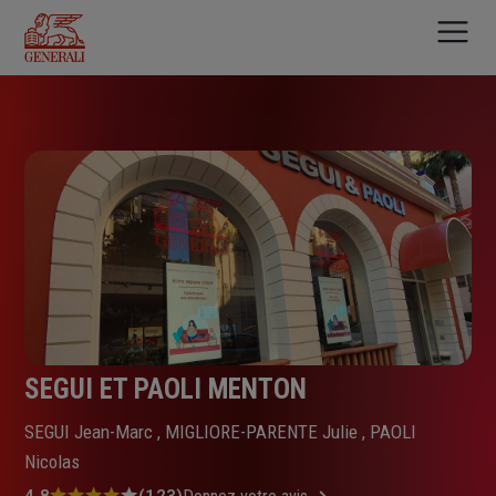
Aller
au
contenu
principal
SEGUI ET PAOLI MENTON
SEGUI Jean-Marc , MIGLIORE-PARENTE Julie , PAOLI
Nicolas
4.8
(123)