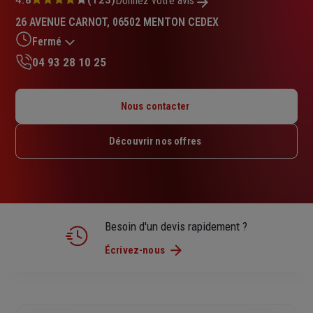
Note
Donnez votre avis
:
26 AVENUE CARNOT, 06502 MENTON CEDEX
4.8
sur
Fermé
5
04 93 28 10 25
étoiles
Lundi : 09h – 12h / 14h – 18h
Mardi : 09h – 12h / 14h – 18h
Nous contacter
Mercredi : 09h – 12h / 14h – 18h
Jeudi : 09h – 12h / 14h – 18h
Découvrir nos offres
Vendredi : 09h – 12h / 14h – 17h30
Samedi : Fermé
Dimanche : Fermé
Besoin d'un devis rapidement ?
Écrivez-nous