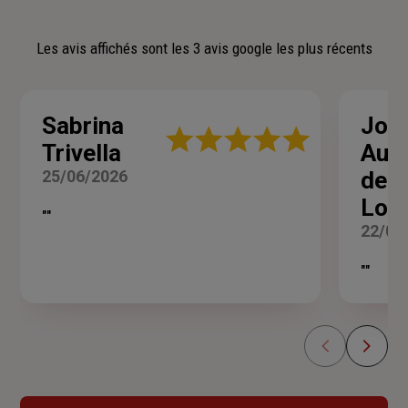
Les avis affichés sont les 3 avis google les plus récents
Sabrina
Jo e
Note
Trivella
Aug
:
5
25/06/2026
des
sur
5
Log
""
étoiles
22/06
""