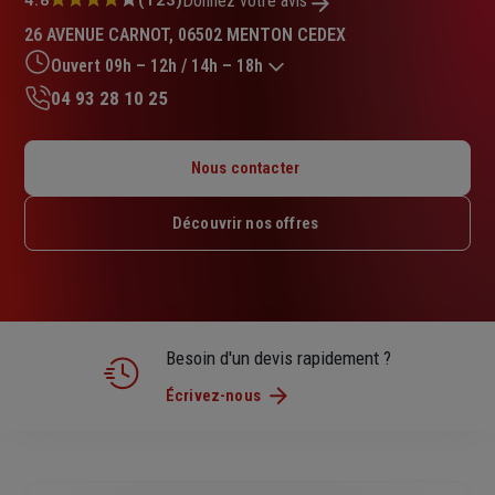
Note
Donnez votre avis
:
26 AVENUE CARNOT, 06502 MENTON CEDEX
4.8
sur
Ouvert 09h – 12h / 14h – 18h
5
04 93 28 10 25
étoiles
Lundi : 09h – 12h / 14h – 18h
Mardi : 09h – 12h / 14h – 18h
Nous contacter
Mercredi : 09h – 12h / 14h – 18h
Jeudi : 09h – 12h / 14h – 18h
Découvrir nos offres
Vendredi : 09h – 12h / 14h – 17h30
Samedi : Fermé
Dimanche : Fermé
Besoin d'un devis rapidement ?
Écrivez-nous