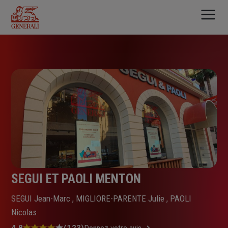
Aller
au
contenu
principal
SEGUI ET PAOLI MENTON
SEGUI Jean-Marc , MIGLIORE-PARENTE Julie , PAOLI
Nicolas
4.8
(123)