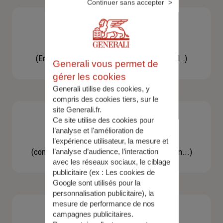
Continuer sans accepter
Besoin d'une assistance
(En cas d'accident, bris de glace, un conseil..)
Generali vous permet de
gérer les cookies
Generali utilise des cookies, y
compris des cookies tiers, sur le
site Generali.fr.
Ce site utilise des cookies pour
l’analyse et l'amélioration de
Demande d'information
l’expérience utilisateur, la mesure et
(concernant une actualité, une réglementation...)
l’analyse d’audience, l’interaction
avec les réseaux sociaux, le ciblage
publicitaire (ex :
Les cookies de
Google sont utilisés pour la
personnalisation publicitaire
), la
mesure de performance de nos
campagnes publicitaires.