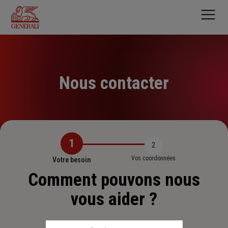
Aller
au
contenu
principal
Nous contacter
1
2
Vos coordonnées
Votre besoin
Comment pouvons nous
vous aider ?