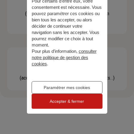
Pour certains d’entre eux, votre
Contacter un agent
consentement est nécessaire. Vous
(Obtenir un devis, une information, faire un
pouvez paramétrer ces cookies ou
bien tous les accepter, ou alors
bilan...)
décider de continuer votre
navigation sans les accepter. Vous
pourrez modifier ce choix à tout
moment.
Pour plus d’information,
consulter
notre politique de gestion des
cookies
.
Effectuer une démarche
(accéder à l'espace client, gérer mes contrats..)
Paramétrer mes cookies
Accepter & fermer