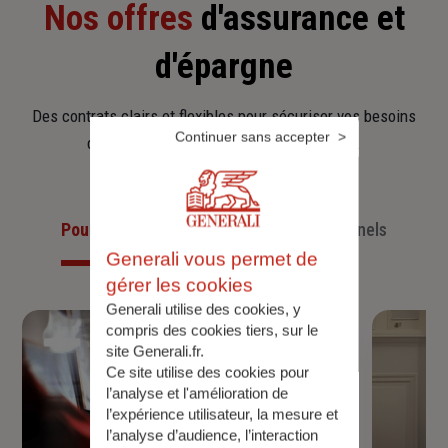
Nos offres
d'assurance et
d'épargne
Des contrats clairs et flexibles pour sécuriser vos besoins
Continuer sans accepter
d’aujourd’hui et anticiper ceux de demain.
Pour les particuliers
Pour les professionnels
Generali vous permet de
gérer les cookies
Generali utilise des cookies, y
compris des cookies tiers, sur le
site Generali.fr.
Ce site utilise des cookies pour
l’analyse et l'amélioration de
l’expérience utilisateur, la mesure et
l’analyse d’audience, l’interaction