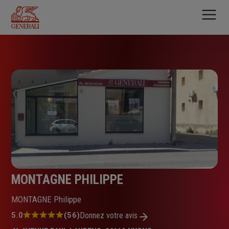
Aller
au
contenu
principal
MONTAGNE PHILIPPE
MONTAGNE Philippe
Note
5.0
(56)
Donnez votre avis
: