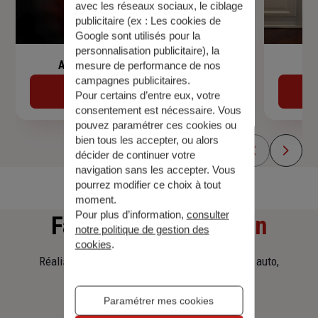
avec les réseaux sociaux, le ciblage
publicitaire (ex :
Les cookies de
Google sont utilisés pour la
personnalisation publicitaire
), la
Assurance de prêt immobilier
mesure de performance de nos
campagnes publicitaires.
Découvrir
Pour certains d’entre eux, votre
consentement est nécessaire. Vous
pouvez paramétrer ces cookies ou
bien tous les accepter, ou alors
décider de continuer votre
navigation sans les accepter. Vous
pourrez modifier ce choix à tout
moment.
Pour plus d’information,
consulter
Faites
une simulation
notre politique de gestion des
cookies
.
Réalisez une simulation tarifaire d'assurance, auto,
habitation, prêt immobilier.
Paramétrer mes cookies