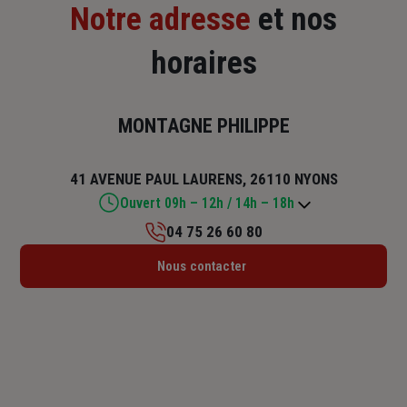
Notre adresse
et nos
horaires
MONTAGNE PHILIPPE
41 AVENUE PAUL LAURENS, 26110 NYONS
Ouvert 09h – 12h / 14h – 18h
04 75 26 60 80
Lundi : 09h – 12h / 14h – 18h
Nous contacter
Mardi : 09h – 12h / 14h – 18h
Mercredi : 09h – 12h / 14h – 18h
Jeudi : 09h – 12h / 14h – 18h
Vendredi : 09h – 12h / 14h – 18h
Samedi : Fermé
Dimanche : Fermé