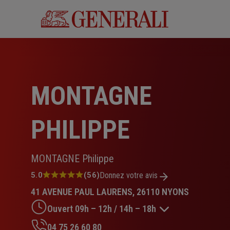
Aller
au
contenu
principal
MONTAGNE
PHILIPPE
MONTAGNE Philippe
Note
5.0
(56)
Donnez votre avis
:
41 AVENUE PAUL LAURENS, 26110 NYONS
5.0
sur
Ouvert 09h – 12h / 14h – 18h
5
étoiles
04 75 26 60 80