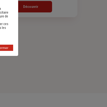
Découvrir
a
citaire
sure de
er ces
s les
fermer