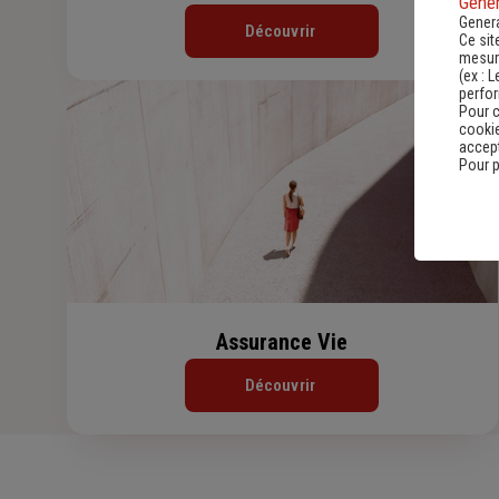
Gener
Genera
Découvrir
Ce sit
mesure
(ex :
L
perfo
Pour c
cookie
accept
Pour p
Assurance Vie
Découvrir