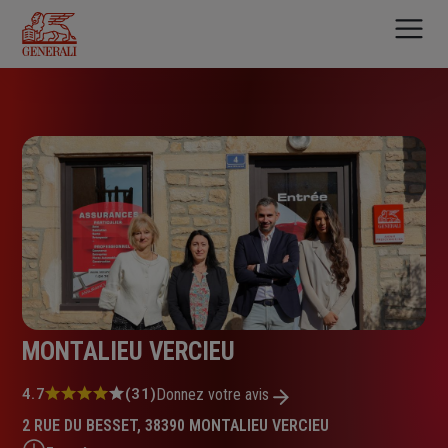
Aller
au
contenu
principal
MONTALIEU VERCIEU
Note
4.7
(31)
Donnez votre avis
:
2 RUE DU BESSET, 38390 MONTALIEU VERCIEU
4.7