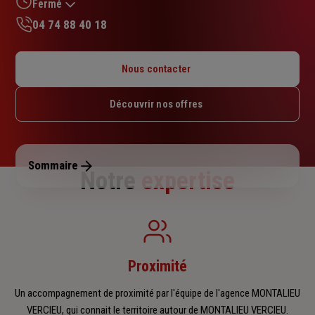
sur
Fermé
5
04 74 88 40 18
étoiles
Lundi : 14h30 – 18h
Mardi : 09h – 12h30 / 14h – 18h
Nous contacter
Mercredi : Fermé
Jeudi : 09h – 12h30 / 13h30 – 18h
Découvrir nos offres
Vendredi : 09h – 12h30 / 13h30 – 17h
Samedi : Fermé
Dimanche : Fermé
Sommaire
Notre
expertise
Proximité
Un accompagnement de proximité par l'équipe de l'agence MONTALIEU
VERCIEU, qui connait le territoire autour de MONTALIEU VERCIEU.