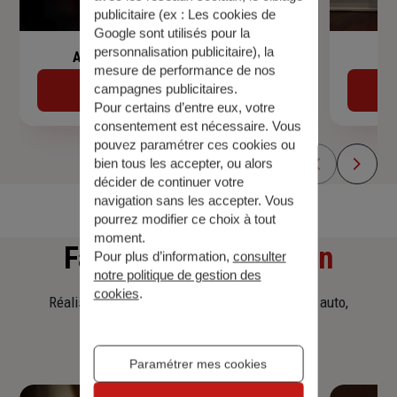
publicitaire (ex :
Les cookies de
Google sont utilisés pour la
personnalisation publicitaire
), la
Assurance de prêt immobilier
mesure de performance de nos
campagnes publicitaires.
Découvrir
Pour certains d’entre eux, votre
consentement est nécessaire. Vous
pouvez paramétrer ces cookies ou
bien tous les accepter, ou alors
décider de continuer votre
navigation sans les accepter. Vous
pourrez modifier ce choix à tout
moment.
Faites
une simulation
Pour plus d’information,
consulter
notre politique de gestion des
cookies
.
Réalisez une simulation tarifaire d'assurance, auto,
habitation, prêt immobilier.
Paramétrer mes cookies