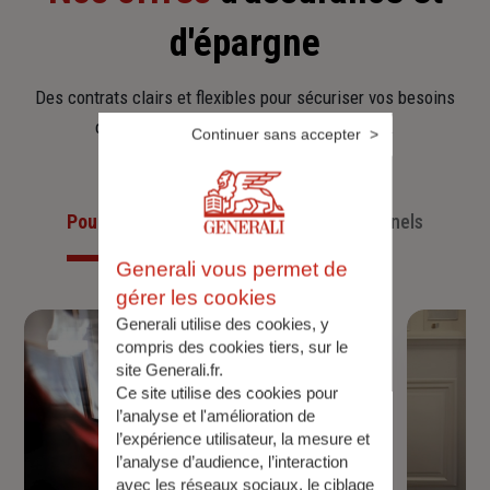
d'épargne
Des contrats clairs et flexibles pour sécuriser vos besoins
d’aujourd’hui et anticiper ceux de demain.
Continuer sans accepter
Pour les particuliers
Pour les professionnels
Generali vous permet de
gérer les cookies
Generali utilise des cookies, y
compris des cookies tiers, sur le
site Generali.fr.
Ce site utilise des cookies pour
l’analyse et l'amélioration de
l’expérience utilisateur, la mesure et
l’analyse d’audience, l’interaction
avec les réseaux sociaux, le ciblage