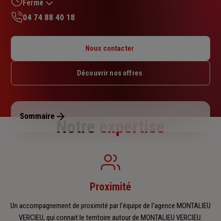
sur
Fermé
5
04 74 88 40 18
étoiles
Lundi : 14h30 – 18h
Mardi : 09h – 12h30 / 14h – 18h
Nous contacter
Mercredi : Fermé
Jeudi : 09h – 12h30 / 13h30 – 18h
Découvrir nos offres
Vendredi : 09h – 12h30 / 13h30 – 17h
Samedi : Fermé
Dimanche : Fermé
Sommaire
Notre
expertise
Proximité
Un accompagnement de proximité par l'équipe de l'agence MONTALIEU
VERCIEU, qui connait le territoire autour de MONTALIEU VERCIEU.