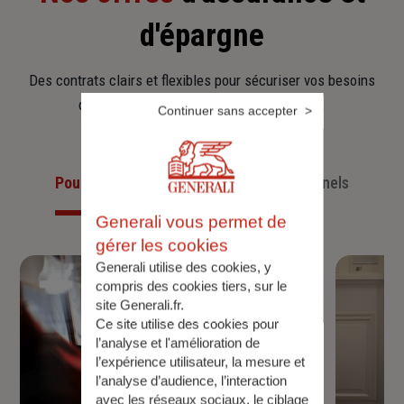
d'épargne
Des contrats clairs et flexibles pour sécuriser vos besoins
d’aujourd’hui et anticiper ceux de demain.
Continuer sans accepter
Pour les particuliers
Pour les professionnels
Generali vous permet de
gérer les cookies
Generali utilise des cookies, y
compris des cookies tiers, sur le
site Generali.fr.
Ce site utilise des cookies pour
l’analyse et l'amélioration de
l’expérience utilisateur, la mesure et
l’analyse d’audience, l’interaction
avec les réseaux sociaux, le ciblage