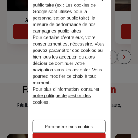
publicitaire (ex :
Les cookies de
Google sont utilisés pour la
personnalisation publicitaire
), la
Assurance de prêt immobilier
mesure de performance de nos
campagnes publicitaires.
Découvrir
Pour certains d’entre eux, votre
consentement est nécessaire. Vous
pouvez paramétrer ces cookies ou
bien tous les accepter, ou alors
décider de continuer votre
navigation sans les accepter. Vous
pourrez modifier ce choix à tout
moment.
Faites
une simulation
Pour plus d’information,
consulter
notre politique de gestion des
cookies
.
Réalisez une simulation tarifaire d'assurance, auto,
habitation, prêt immobilier.
Paramétrer mes cookies