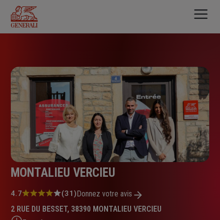
Aller
au
contenu
principal
MONTALIEU VERCIEU
Note
4.7
(31)
Donnez votre avis
:
2 RUE DU BESSET, 38390 MONTALIEU VERCIEU
4.7