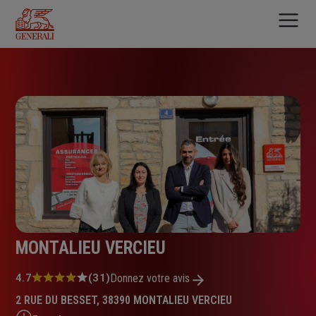
Aller
au
contenu
principal
MONTALIEU VERCIEU
Note
4.7
(31)
Donnez votre avis
:
2 RUE DU BESSET, 38390 MONTALIEU VERCIEU
4.7