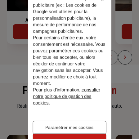
publicitaire (ex :
Les cookies de
Google sont utilisés pour la
personnalisation publicitaire
), la
Assurance de prêt immobilier
mesure de performance de nos
campagnes publicitaires.
Découvrir
Pour certains d’entre eux, votre
consentement est nécessaire. Vous
pouvez paramétrer ces cookies ou
bien tous les accepter, ou alors
décider de continuer votre
navigation sans les accepter. Vous
pourrez modifier ce choix à tout
moment.
Faites
une simulation
Pour plus d’information,
consulter
notre politique de gestion des
cookies
.
Réalisez une simulation tarifaire d'assurance, auto,
habitation, prêt immobilier.
Paramétrer mes cookies