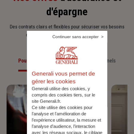
d'épargne
Des contrats clairs et flexibles pour sécuriser vos besoins
d’aujourd’hui et anticiper ceux de demain.
Continuer sans accepter
Pour les particuliers
Pour les professionnels
Generali vous permet de
gérer les cookies
Generali utilise des cookies, y
compris des cookies tiers, sur le
site Generali.fr.
Ce site utilise des cookies pour
l’analyse et l'amélioration de
l’expérience utilisateur, la mesure et
l’analyse d’audience, l’interaction
avec les réseaux sociaux, le ciblage