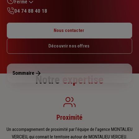
sur
Fermé
5
04 74 88 40 18
étoiles
Lundi : 14h30 – 18h
Mardi : 09h – 12h30 / 14h – 18h
Nous contacter
Mercredi : Fermé
Jeudi : 09h – 12h30 / 13h30 – 18h
Découvrir nos offres
Vendredi : 09h – 12h30 / 13h30 – 17h
Samedi : Fermé
Dimanche : Fermé
Sommaire
Notre
expertise
Proximité
Un accompagnement de proximité par l'équipe de l'agence MONTALIEU
VERCIEU, qui connait le territoire autour de MONTALIEU VERCIEU.