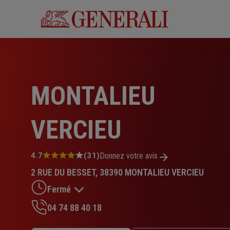
Aller
au
contenu
principal
MONTALIEU
VERCIEU
Note
4.7
(31)
Donnez votre avis
:
2 RUE DU BESSET, 38390 MONTALIEU VERCIEU
4.7
sur
Fermé
5
étoiles
04 74 88 40 18
Lundi : 14h30 – 18h