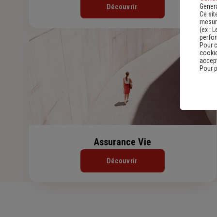
Genera
Découvrir
Ce sit
mesure
(ex :
L
perfo
Pour c
cookie
accept
Pour p
Assurance Vie
Découvrir