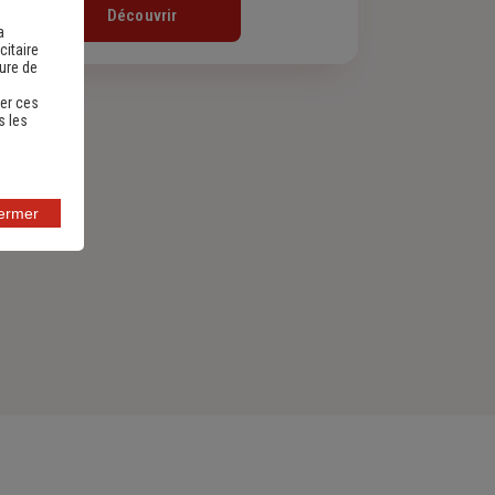
Découvrir
a
citaire
sure de
er ces
s les
fermer