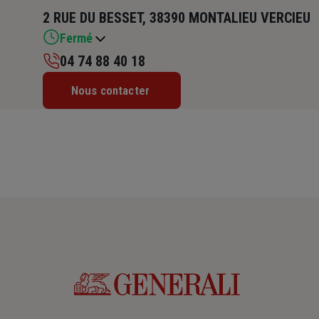
2 RUE DU BESSET, 38390 MONTALIEU VERCIEU
Fermé
04 74 88 40 18
Lundi : 14h30 – 18h
Nous contacter
Mardi : 09h – 12h30 / 14h – 18h
Mercredi : Fermé
Jeudi : 09h – 12h30 / 13h30 – 18h
Vendredi : 09h – 12h30 / 13h30 – 17h
Samedi : Fermé
Dimanche : Fermé