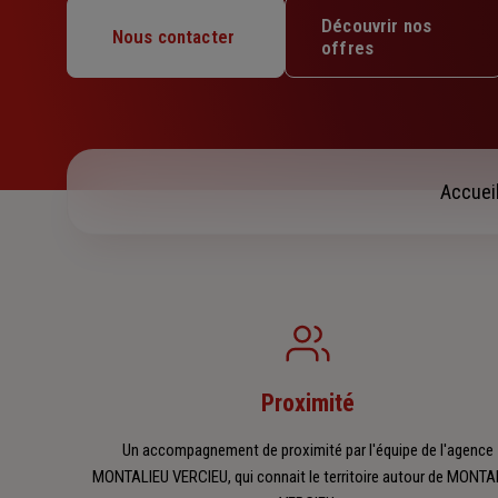
Mardi : 09h – 12h30 / 14h – 18h
Découvrir nos
Mercredi : Fermé
Nous contacter
offres
Jeudi : 09h – 12h30 / 13h30 – 18h
Vendredi : 09h – 12h30 / 13h30 – 17h
Samedi : Fermé
Dimanche : Fermé
Accuei
Proximité
Un accompagnement de proximité par l'équipe de l'agence
MONTALIEU VERCIEU, qui connait le territoire autour de MONTA