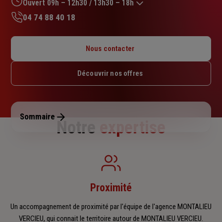
sur
Ouvert 09h – 12h30 / 13h30 – 18h
5
04 74 88 40 18
étoiles
Lundi : 14h30 – 18h
Mardi : 09h – 12h30 / 14h – 18h
Nous contacter
Mercredi : Fermé
Jeudi : 09h – 12h30 / 13h30 – 18h
Découvrir nos offres
Vendredi : 09h – 12h30 / 13h30 – 17h
Samedi : Fermé
Dimanche : Fermé
Sommaire
Notre
expertise
Proximité
Un accompagnement de proximité par l'équipe de l'agence MONTALIEU
VERCIEU, qui connait le territoire autour de MONTALIEU VERCIEU.