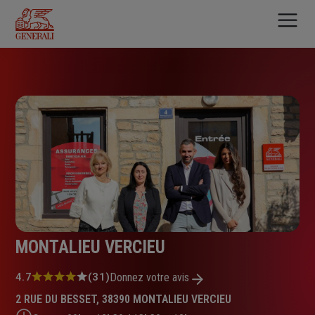
Aller
au
contenu
principal
MONTALIEU VERCIEU
Note
4.7
(31)
Donnez votre avis
:
2 RUE DU BESSET, 38390 MONTALIEU VERCIEU
4.7