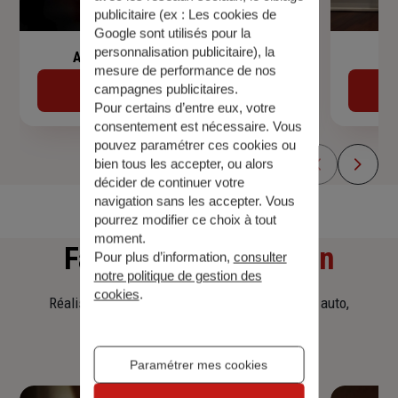
publicitaire (ex :
Les cookies de
Google sont utilisés pour la
personnalisation publicitaire
), la
Assurance de prêt immobilier
mesure de performance de nos
campagnes publicitaires.
Découvrir
Pour certains d’entre eux, votre
consentement est nécessaire. Vous
pouvez paramétrer ces cookies ou
bien tous les accepter, ou alors
décider de continuer votre
navigation sans les accepter. Vous
pourrez modifier ce choix à tout
moment.
Faites
une simulation
Pour plus d’information,
consulter
notre politique de gestion des
cookies
.
Réalisez une simulation tarifaire d'assurance, auto,
habitation, prêt immobilier.
Paramétrer mes cookies