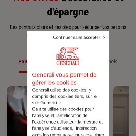
d'épargne
Des contrats clairs et flexibles pour sécuriser vos besoins
d’aujourd’hui et anticiper ceux de demain.
Continuer sans accepter
Pour les particuliers
Pour les professionnels
Generali vous permet de
gérer les cookies
Generali utilise des cookies, y
compris des cookies tiers, sur le
site Generali.fr.
Ce site utilise des cookies pour
l’analyse et l'amélioration de
l’expérience utilisateur, la mesure et
l’analyse d’audience, l’interaction
avec les réseaux sociaux, le ciblage