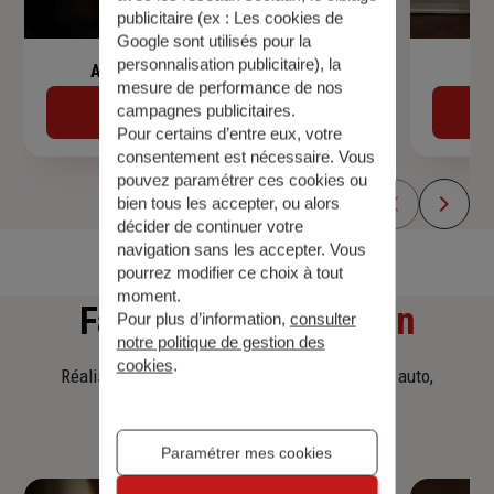
publicitaire (ex :
Les cookies de
Google sont utilisés pour la
personnalisation publicitaire
), la
Assurance de prêt immobilier
mesure de performance de nos
campagnes publicitaires.
Découvrir
Pour certains d’entre eux, votre
consentement est nécessaire. Vous
pouvez paramétrer ces cookies ou
bien tous les accepter, ou alors
décider de continuer votre
navigation sans les accepter. Vous
pourrez modifier ce choix à tout
moment.
Faites
une simulation
Pour plus d’information,
consulter
notre politique de gestion des
cookies
.
Réalisez une simulation tarifaire d'assurance, auto,
habitation, prêt immobilier.
Paramétrer mes cookies