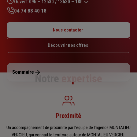
sur
Ouvert 09h – 12h30 / 13h30 – 18h
5
04 74 88 40 18
étoiles
Lundi : 14h30 – 18h
Mardi : 09h – 12h30 / 14h – 18h
Nous contacter
Mercredi : Fermé
Jeudi : 09h – 12h30 / 13h30 – 18h
Découvrir nos offres
Vendredi : 09h – 12h30 / 13h30 – 17h
Samedi : Fermé
Dimanche : Fermé
Sommaire
Notre
expertise
Proximité
Un accompagnement de proximité par l'équipe de l'agence MONTALIEU
VERCIEU, qui connait le territoire autour de MONTALIEU VERCIEU.