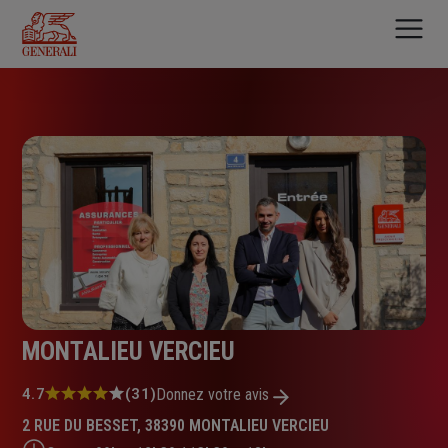
Aller
au
contenu
principal
MONTALIEU VERCIEU
Note
4.7
(31)
Donnez votre avis
:
2 RUE DU BESSET, 38390 MONTALIEU VERCIEU
4.7