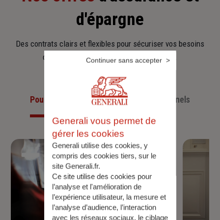
d'épargne
Des contrats clairs et flexibles pour sécuriser vos besoins
d’aujourd’hui et anticiper ceux de demain.
Continuer sans accepter
Pour les particuliers
Pour les professionnels
Generali vous permet de
gérer les cookies
Generali utilise des cookies, y
compris des cookies tiers, sur le
site Generali.fr.
Ce site utilise des cookies pour
l’analyse et l'amélioration de
l’expérience utilisateur, la mesure et
l’analyse d’audience, l’interaction
avec les réseaux sociaux, le ciblage