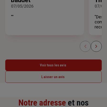
baudet
Tho
5
07/05/2026
07/05
sur
5
""
"Des p
étoiles
compét
recom
Voir tous les avis
Laisser un avis
Notre adresse
et nos