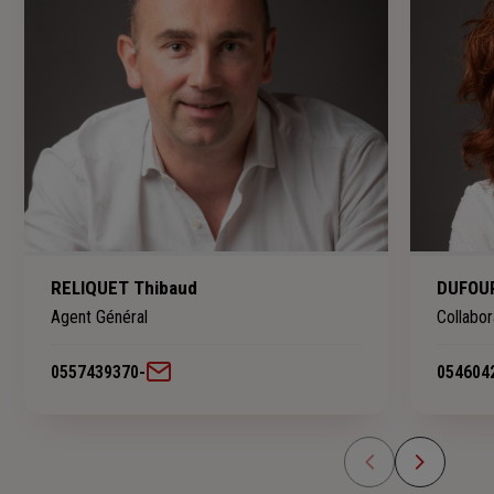
RELIQUET Thibaud
DUFOUR
Agent Général
Collabor
0557439370
-
054604