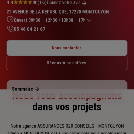
Note
4.4
(16)
Donnez votre avis
:
21 AVENUE DE LA REPUBLIQUE, 17270 MONTGUYON
4.4
sur
Ouvert 09h30 – 12h30 / 13h30 – 17h
5
05 46 04 21 67
étoiles
Lundi : Fermé
Mardi : 09h30 – 12h30 / 13h30 – 17h
Nous contacter
Mercredi : 09h30 – 12h30 / 13h30 – 17h
Jeudi : 09h30 – 12h30 / 13h30 – 17h
Découvrir nos offres
Vendredi : 09h30 – 12h30 / 13h30 – 17h
Samedi : Fermé
Dimanche : Fermé
Sommaire
Nous vous accompagnons
dans vos projets
Notre agence ASSURANCES R2R CONSEILS - MONTGUYON
située à MONTGUYON, est à vos côtés pour vous accompagner