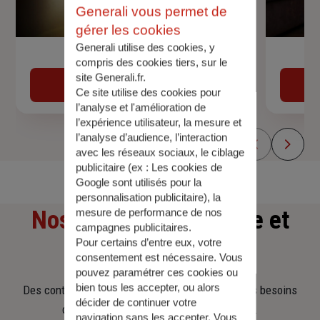
Generali vous permet de
gérer les cookies
Generali utilise des cookies, y
Devis assurance auto
compris des cookies tiers, sur le
site Generali.fr.
Obtenir une estimation
Ce site utilise des cookies pour
l’analyse et l'amélioration de
l’expérience utilisateur, la mesure et
l’analyse d’audience, l’interaction
avec les réseaux sociaux, le ciblage
publicitaire (ex :
Les cookies de
Google sont utilisés pour la
personnalisation publicitaire
), la
Nos offres
d'assurance et
mesure de performance de nos
campagnes publicitaires.
Pour certains d’entre eux, votre
d'épargne
consentement est nécessaire. Vous
pouvez paramétrer ces cookies ou
bien tous les accepter, ou alors
Des contrats clairs et flexibles pour sécuriser vos besoins
décider de continuer votre
d’aujourd’hui et anticiper ceux de demain.
navigation sans les accepter. Vous