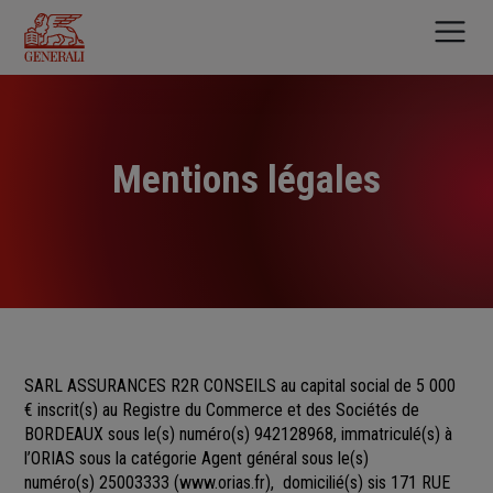
Aller
au
contenu
principal
Mentions légales
SARL ASSURANCES R2R CONSEILS au capital social de 5 000
€
inscrit(s)
au Registre du Commerce et des Sociétés
de
BORDEAUX sous le(s) numéro(s)
942128968, immatriculé(s) à
l’ORIAS sous la catégorie Agent général sous le(s)
numéro(s) 25003333
(
www.orias.fr
), domicilié(s) sis 171 RUE