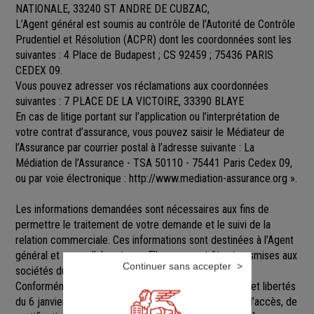
NATIONALE, 33240 ST ANDRE DE CUBZAC,
L’Agent général est soumis au contrôle de l’Autorité de Contrôle
Prudentiel et Résolution (ACPR) dont les coordonnées sont les
suivantes : 4 Place de Budapest ; CS 92459 ; 75436 PARIS
CEDEX 09.
Vous pouvez adresser vos réclamations aux coordonnées
suivantes : 7 PLACE DE LA VICTOIRE, 33390 BLAYE
En cas de litige portant sur l’application ou l’interprétation de
votre contrat d’assurance, vous pouvez saisir le Médiateur de
l’Assurance par courrier postal à l’adresse suivante : La
Médiation de l’Assurance - TSA 50110 - 75441 Paris Cedex 09,
ou par voie électronique :
http://www.mediation-assurance.org
».
Les informations demandées sont nécessaires aux fins de
permettre le traitement de votre demande et le suivi de la
relation commerciale. Ces informations sont destinées à l’Agent
général et ses collaborateurs. Elles pourront être transmises aux
Continuer sans accepter
sociétés du groupe GENERALI.
Conformément aux dispositions de la loi Informatique et libertés
du 6 janvier 1978 modifiée, vous disposez d’un droit d’accès, de