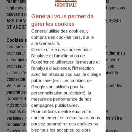
rectification, de suppression et d’opposition pour motifs
légitimes sur l’ensemble des données vous concernant que vous
pouvez exercer sur simple demande auprès de SARL
Generali vous permet de
ASSURANCES R2R CONSEILS
, à
171 RUE NATIONALE, 33240
gérer les cookies
ST ANDRE DE CUBZAC
,
r2r@agence.generali.fr.
Generali utilise des cookies, y
compris des cookies tiers, sur le
Cookies et sessions
site Generali.fr.
Les cookies sont de petits fichiers implantés sur votre
Ce site utilise des cookies pour
ordinateur. Un cookie ne nous permet pas de vous identifier mais
l’analyse et l'amélioration de
il enregistre des informations relatives à la navigation de votre
l’expérience utilisateur, la mesure et
ordinateur sur notre site que nous pourrons lire lors de vos
l’analyse d’audience, l’interaction
visites ultérieures afin de faciliter la navigation, d'optimiser la
avec les réseaux sociaux, le ciblage
connexion et de personnaliser l'utilisation du site.
publicitaire (ex :
Les cookies de
Vous pouvez refuser l'utilisation des cookies en configurant les
Google sont utilisés pour la
paramètres de votre navigateur Internet.
personnalisation publicitaire
), la
Cependant le fait de refuser les cookies peut rendre
mesure de performance de nos
indisponibles toutes ou certaines parties du site.
campagnes publicitaires.
L'accès client est construit avec un délai de session, et
Pour certains d’entre eux, votre
consentement est nécessaire. Vous
certaines informations ne seront remises à jour qu'après s'être
pouvez paramétrer ces cookies ou
reconnecté sur le site.
bien tous les accepter, ou alors
De plus, nous pouvons être amenés à utiliser vos données de