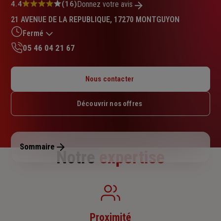
Note
4.4
(16)
Donnez votre avis
:
21 AVENUE DE LA REPUBLIQUE, 17270 MONTGUYON
4.4
sur
Fermé
5
05 46 04 21 67
étoiles
Lundi : Fermé
Mardi : 09h30 – 12h30 / 13h30 – 17h
Nous contacter
Mercredi : 09h30 – 12h30 / 13h30 – 17h
Jeudi : 09h30 – 12h30 / 13h30 – 17h
Découvrir nos offres
Vendredi : 09h30 – 12h30 / 13h30 – 17h
Samedi : Fermé
Dimanche : Fermé
Sommaire
Notre
expertise
Proximité