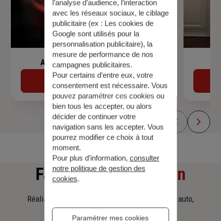
l’analyse d’audience, l’interaction
avec les réseaux sociaux, le ciblage
publicitaire (ex :
Les cookies de
Google sont utilisés pour la
personnalisation publicitaire
), la
mesure de performance de nos
Assurance de prêt immobilier
campagnes publicitaires.
Pour certains d’entre eux, votre
Découvrir
consentement est nécessaire. Vous
pouvez paramétrer ces cookies ou
bien tous les accepter, ou alors
décider de continuer votre
navigation sans les accepter. Vous
pourrez modifier ce choix à tout
moment.
Pour plus d’information,
consulter
notre politique de gestion des
Faites
une simulation
cookies
.
Réalisez une simulation tarifaire d'assurance, auto,
habitation, prêt immobilier.
Paramétrer mes cookies