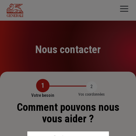
Aller
au
contenu
principal
Nous contacter
1
2
Vos coordonnées
Votre besoin
Comment pouvons nous
vous aider ?