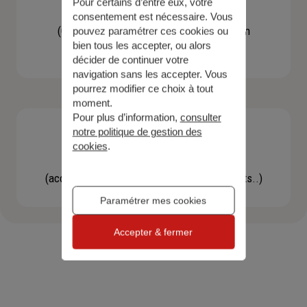
Pour certains d’entre eux, votre
Contacter un agent
consentement est nécessaire. Vous
(Obtenir un devis, une information, faire un
pouvez paramétrer ces cookies ou
bien tous les accepter, ou alors
bilan...)
décider de continuer votre
navigation sans les accepter. Vous
pourrez modifier ce choix à tout
moment.
Pour plus d’information,
consulter
notre politique de gestion des
cookies
.
Effectuer une démarche
(accéder à l'espace client, gérer mes contrats..)
Paramétrer mes cookies
Accepter & fermer