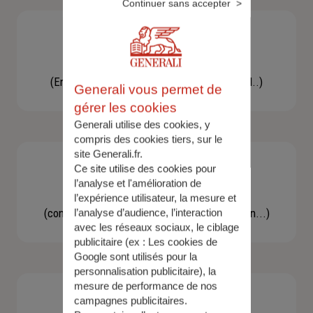
Continuer sans accepter
Besoin d'une assistance
(En cas d'accident, bris de glace, un conseil..)
Generali vous permet de
gérer les cookies
Generali utilise des cookies, y
compris des cookies tiers, sur le
site Generali.fr.
Ce site utilise des cookies pour
l’analyse et l'amélioration de
Demande d'information
l’expérience utilisateur, la mesure et
(concernant une actualité, une réglementation...)
l’analyse d’audience, l’interaction
avec les réseaux sociaux, le ciblage
publicitaire (ex :
Les cookies de
Google sont utilisés pour la
personnalisation publicitaire
), la
mesure de performance de nos
campagnes publicitaires.