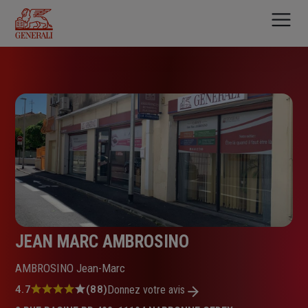
Aller
au
contenu
principal
JEAN MARC AMBROSINO
AMBROSINO Jean-Marc
Note
4.7
(88)
Donnez votre avis
: