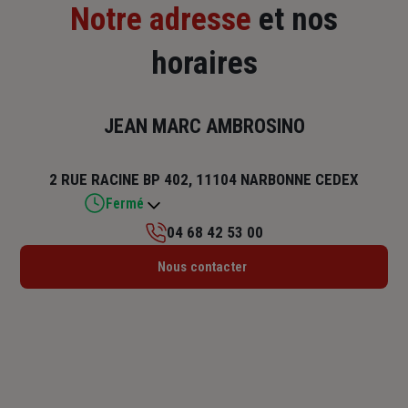
Notre adresse
et nos
horaires
JEAN MARC AMBROSINO
2 RUE RACINE BP 402, 11104 NARBONNE CEDEX
Fermé
04 68 42 53 00
Lundi : 09h – 12h30 / 13h30 – 18h
Nous contacter
Mardi : 08h30 – 12h30 / 13h30 – 18h
Mercredi : 08h30 – 12h30 / 13h30 – 18h
Jeudi : 08h30 – 12h30 / 13h30 – 18h
Vendredi : 08h30 – 12h30 / 14h – 17h
Samedi : Fermé
Dimanche : Fermé