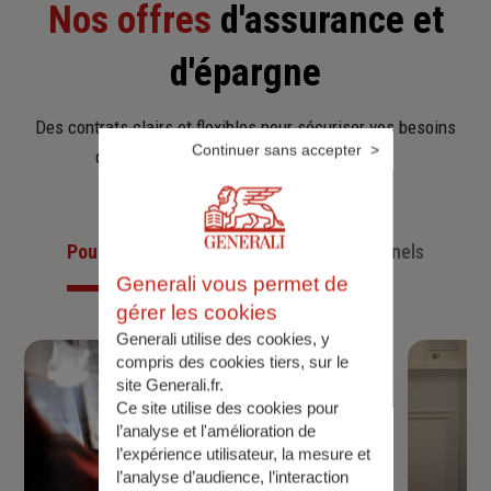
Nos offres
d'assurance et
d'épargne
Des contrats clairs et flexibles pour sécuriser vos besoins
Continuer sans accepter
d’aujourd’hui et anticiper ceux de demain.
Pour les particuliers
Pour les professionnels
Generali vous permet de
gérer les cookies
Generali utilise des cookies, y
compris des cookies tiers, sur le
site Generali.fr.
Ce site utilise des cookies pour
l’analyse et l'amélioration de
l’expérience utilisateur, la mesure et
l’analyse d’audience, l’interaction