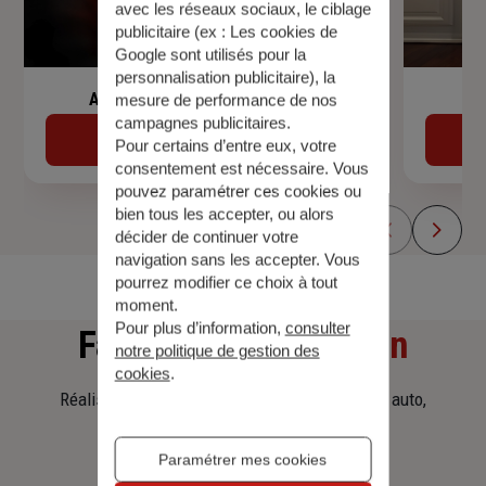
avec les réseaux sociaux, le ciblage
publicitaire (ex :
Les cookies de
Google sont utilisés pour la
personnalisation publicitaire
), la
Assurance de prêt immobilier
mesure de performance de nos
campagnes publicitaires.
Découvrir
Pour certains d’entre eux, votre
consentement est nécessaire. Vous
pouvez paramétrer ces cookies ou
bien tous les accepter, ou alors
décider de continuer votre
navigation sans les accepter. Vous
pourrez modifier ce choix à tout
moment.
Pour plus d’information,
consulter
Faites
une simulation
notre politique de gestion des
cookies
.
Réalisez une simulation tarifaire d'assurance, auto,
habitation, prêt immobilier.
Paramétrer mes cookies