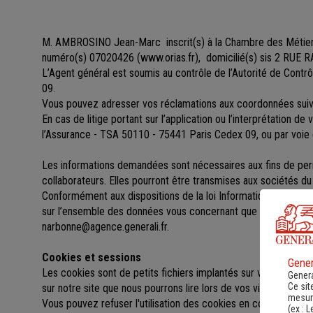
M. AMBROSINO Jean-Marc
inscrit(s)
à la Chambre des Métie
numéro(s) 07020426
(
www.orias.fr
), domicilié(s) sis 2 RU
L’Agent général est soumis au contrôle de l’Autorité de Cont
09.
Vous pouvez adresser vos réclamations aux coordonnées s
En cas de litige portant sur l’application ou l’interprétation d
l’Assurance - TSA 50110 - 75441 Paris Cedex 09, ou par voie 
Les informations demandées sont nécessaires aux fins de perme
collaborateurs. Elles pourront être transmises aux sociétés 
Conformément aux dispositions de la loi Informatique et libert
sur l’ensemble des données vous concernant que vous pouv
narbonne@agence.generali.fr.
Cookies et sessions
Gener
Les cookies sont de petits fichiers implantés sur votre ordinat
Genera
Ce sit
sur notre site que nous pourrons lire lors de vos visites ultérieu
mesure
Vous pouvez refuser l'utilisation des cookies en configurant l
(ex :
L