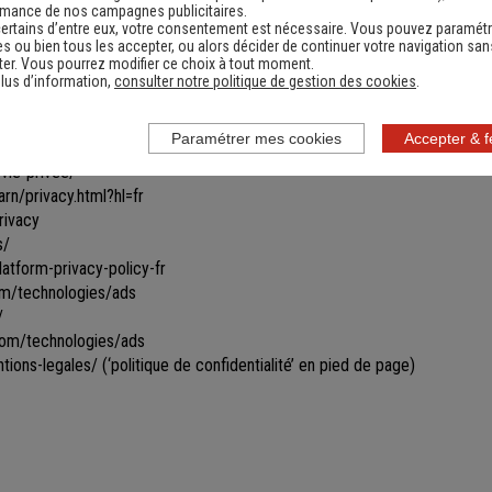
les toutes ou certaines parties du site.
rmance de nos campagnes publicitaires.
ertains d’entre eux, votre consentement est nécessaire. Vous pouvez paramétr
ines informations ne seront remises à jour qu'après s'être reconnecté sur
s ou bien tous les accepter, ou alors décider de continuer votre navigation san
vigation par le biais de cookies gérés par un partenaire. Les données u
er. Vous pourrez modifier ce choix à tout moment.
ficher des bannières personnalisées vous proposant des produits similai
lus d’information,
consulter notre politique de gestion des cookies
.
ir ce type de bannières apparaître et/ou obtenir davantage d’informations
Paramétrer mes cookies
Accepter & 
vie-privee/
rn/privacy.html?hl=fr
rivacy
s/
tform-privacy-policy-fr
com/technologies/ads
/
.com/technologies/ads
tions-legales/
(‘politique de confidentialité’ en pied de page)