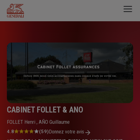
Aller
au
contenu
principal
CABINET FOLLET & ANO
FOLLET Henri , AÑO Guillaume
Note
4.8
(59)
Donnez votre avis
: