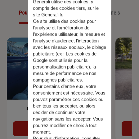
Generali utilise des cookies, y
compris des cookies tiers, sur le
Pour les particuliers
Pour les professionnels
site Generali.fr.
Ce site utilise des cookies pour
l’analyse et l'amélioration de
l’expérience utilisateur, la mesure et
l’analyse d’audience, l’interaction
avec les réseaux sociaux, le ciblage
publicitaire (ex :
Les cookies de
Google sont utilisés pour la
personnalisation publicitaire
), la
mesure de performance de nos
campagnes publicitaires.
Pour certains d’entre eux, votre
consentement est nécessaire. Vous
pouvez paramétrer ces cookies ou
bien tous les accepter, ou alors
Garantie Accidents de la Vie
décider de continuer votre
navigation sans les accepter. Vous
pourrez modifier ce choix à tout
Découvrir
moment.
Pour plus d’information,
consulter