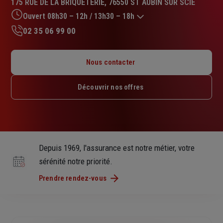
175 RUE DE LA BRIQUETERIE, 76550 ST AUBIN SUR SCIE
4.8
sur
Ouvert 08h30 – 12h / 13h30 – 18h
5
02 35 06 99 00
étoiles
Lundi : 08h30 – 12h / 13h30 – 18h
Mardi : 08h30 – 12h / 13h30 – 18h
Nous contacter
Mercredi : 08h30 – 12h / 13h30 – 18h
Jeudi : 08h30 – 12h / 13h30 – 18h
Découvrir nos offres
Vendredi : 08h30 – 12h / 13h30 – 18h
Samedi : Fermé
Dimanche : Fermé
Depuis 1969, l'assurance est notre métier, votre
sérénité notre priorité.
Prendre rendez-vous