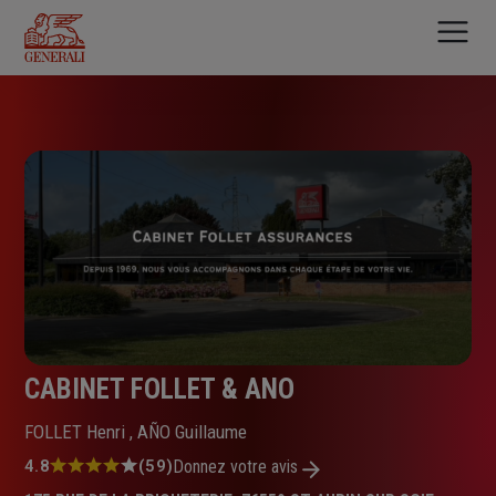
Aller
au
contenu
principal
CABINET FOLLET & ANO
FOLLET Henri , AÑO Guillaume
Note
4.8
(59)
Donnez votre avis
: