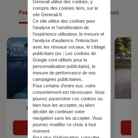
Generali utilise des cookies, y
compris des cookies tiers, sur le
Pour les particuliers
Pour les professionnels
site Generali.fr.
Ce site utilise des cookies pour
l’analyse et l'amélioration de
l’expérience utilisateur, la mesure et
l’analyse d’audience, l’interaction
avec les réseaux sociaux, le ciblage
publicitaire (ex :
Les cookies de
Google sont utilisés pour la
personnalisation publicitaire
), la
mesure de performance de nos
campagnes publicitaires.
Pour certains d’entre eux, votre
consentement est nécessaire. Vous
pouvez paramétrer ces cookies ou
bien tous les accepter, ou alors
Garantie Accidents de la Vie
décider de continuer votre
navigation sans les accepter. Vous
pourrez modifier ce choix à tout
Découvrir
moment.
Pour plus d’information,
consulter