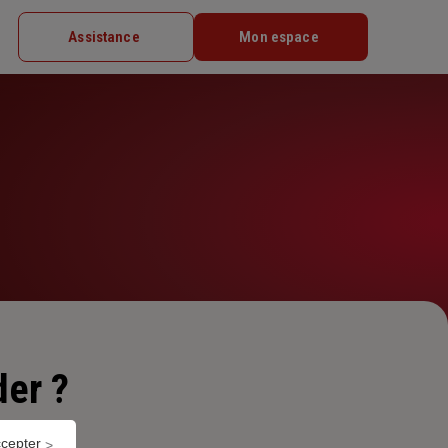
Assistance
Mon espace
er ?
ccepter