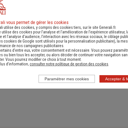
ali vous permet de gérer les cookies
ande d'information
Contacter un ag
li utilise des cookies, y compris des cookies tiers, sur le site Generali.fr.
e utilise des cookies pour l’analyse et l'amélioration de l’expérience utilisateur, l
ernant une actualité,
(Obtenir un devis,
 et l’analyse d’audience, l’interaction avec les réseaux sociaux, le ciblage publi
es cookies de Google sont utilisés pour la personnalisation publicitaire
), la me
e réglementation...)
information, faire un bi
rmance de nos campagnes publicitaires.
ertains d’entre eux, votre consentement est nécessaire. Vous pouvez paramétr
s ou bien tous les accepter, ou alors décider de continuer votre navigation san
er. Vous pourrez modifier ce choix à tout moment.
lus d’information,
consulter notre politique de gestion des cookies
.
Paramétrer mes cookies
Accepter & 