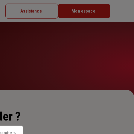
Assistance
Mon espace
er ?
ccepter