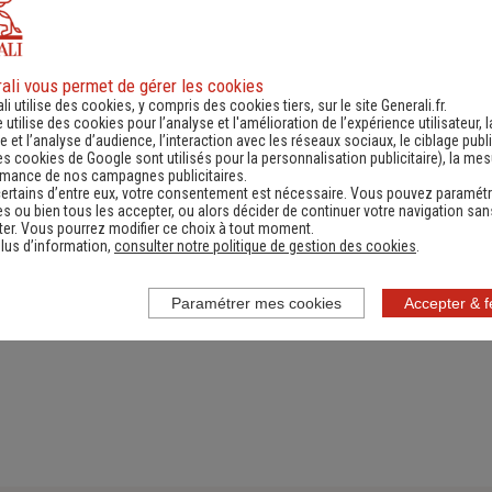
ali vous permet de gérer les cookies
ande d'information
Contacter un ag
li utilise des cookies, y compris des cookies tiers, sur le site Generali.fr.
e utilise des cookies pour l’analyse et l'amélioration de l’expérience utilisateur, l
ernant une actualité,
(Obtenir un devis,
 et l’analyse d’audience, l’interaction avec les réseaux sociaux, le ciblage publi
es cookies de Google sont utilisés pour la personnalisation publicitaire
), la me
e réglementation...)
information, faire un bi
rmance de nos campagnes publicitaires.
ertains d’entre eux, votre consentement est nécessaire. Vous pouvez paramétr
s ou bien tous les accepter, ou alors décider de continuer votre navigation san
er. Vous pourrez modifier ce choix à tout moment.
lus d’information,
consulter notre politique de gestion des cookies
.
Paramétrer mes cookies
Accepter & 