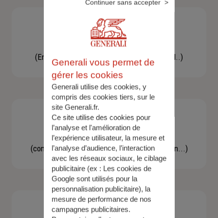
Continuer sans accepter
Besoin d'une assistance
(En cas d'accident, bris de glace, un conseil..)
Generali vous permet de
gérer les cookies
Generali utilise des cookies, y
compris des cookies tiers, sur le
site Generali.fr.
Ce site utilise des cookies pour
l’analyse et l'amélioration de
Demande d'information
l’expérience utilisateur, la mesure et
(concernant une actualité, une réglementation...)
l’analyse d’audience, l’interaction
avec les réseaux sociaux, le ciblage
publicitaire (ex :
Les cookies de
Google sont utilisés pour la
personnalisation publicitaire
), la
mesure de performance de nos
campagnes publicitaires.