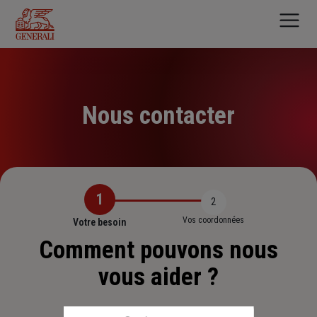
Aller
au
contenu
principal
Nous contacter
1
2
Vos coordonnées
Votre besoin
Comment pouvons nous
vous aider ?